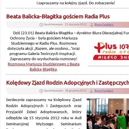
i zapraszamy na kolejny zjazd. Do zobaczenia!
Beata Balicka-Błagitka gościem Radia Plus
Opublikowano
23 stycznia 2012
Biuro Fundacji
Dziś (23.01) Beata Balicka-Błagitka – dyrektor
Biura Diecezjalnej Fu
Ochrony Życia – była gościem Mariusza
Studziennego w Radiu Plus. Rozmowa
dotyczyła akcji „Razem, ale osobno…”oraz
programu Galeria Twórczych Inspiracji.
Zapraszamy do wysłuchania rozmowy!
Rozmowa Mariusza Studziennego z Beatą
Balicką-Błagitką
Kolędowy Zjazd Rodzin Adopcyjnych i Zastępczyc
Opublikowano
28 grudnia 2011
Biuro Fundacji
Serdecznie zapraszamy na Kolędowy Zjazd
Rodzin Adopcyjnych i Zastępczych oraz
Przyjaciół Dzieci Adoptowanych, który
odbędzie się 15 stycznia 2012 roku w Auli
Seminaryjnej Wyższego Seminarium