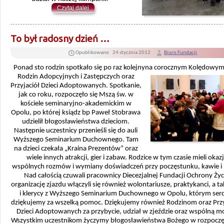
Czytaj dalej
To był radosny dzień …
Opublikowano
24 stycznia 2012
Biuro Fundacji
Ponad sto rodzin spotkało się po raz kolejny
na corocznym Kolędowym 
Rodzin Adopcyjnych i Zastępczych oraz
Przyjaciół Dzieci Adoptowanych. Spotkanie,
jak co roku, rozpoczęło się Mszą św. w
kościele seminaryjno-akademickim w
Opolu, po której ksiądz bp Paweł Stobrawa
udzielił błogosławieństwa dzieciom.
Następnie uczestnicy przenieśli się do auli
Wyższego Seminarium Duchownego. Tam
na dzieci czekała „Kraina Prezentów” oraz
wiele innych atrakcji, gier i zabaw. Rodzice w tym czasie mieli okaz
wspólnych rozmów i wymiany doświadczeń przy poczęstunku, kawie i 
Nad całością czuwali pracownicy Diecezjalnej Fundacji Ochrony Życ
organizację zjazdu włączyli się również wolontariusze, praktykanci, a ta
i klerycy z Wyższego Seminarium Duchownego w Opolu, którym ser
dziękujemy za wszelką pomoc. Dziękujemy również Rodzinom oraz Prz
Dzieci Adoptowanych za przybycie, udział w zjeździe oraz wspólną m
Wszystkim uczestnikom życzymy błogosławieństwa Bożego w rozpocz