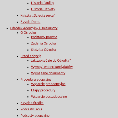
Historia Pauliny
Historia Elżbiety
Książka „Dzieci z serca”
Z życia Domu
Ośrodek Adopcyjny i Opiekuńczy
O Ośrodku
Podstawy prawne
Zadania Ośrodka
Siedziba Ośrodka
Przed adopcją
Jak zapisać się do Ośrodka?
Wymogi wobec kandydatów
Wymagane dokumenty
Procedura adopcyjna
Wsparcie preadopcyjne
Etapy procedury
Wsparcie postadopcyjne
Z życia Ośrodka
Podcasty FASD
Podcasty adopcyjne