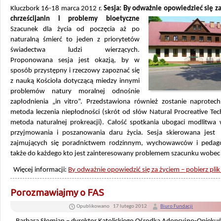
Kluczbork 16-18 marca 2012 r.
Sesja: By odważnie opowiedzieć się z
chrześcijanin i problemy bioetyczne
Szacunek dla życia od poczęcia aż po
naturalną śmierć to jeden z priorytetów
świadectwa ludzi wierzących.
Proponowana sesja jest okazją, by w
sposób przystępny i rzeczowy zapoznać się
z nauką Kościoła dotyczącą miedzy innymi
problemów natury moralnej odnośnie
zapłodnienia „in vitro”. Przedstawiona również zostanie naprotech
metoda leczenia niepłodności (skrót od słów Natural Procreative Te
metoda naturalnej prokreacji). Całość spotkania ubogaci modlitwa w
przyjmowania i poszanowania daru życia. Sesja skierowana jes
zajmujących się poradnictwem rodzinnym, wychowawców i pedag
także do każdego kto jest zainteresowany problemem szacunku wobec 
Więcej informacji:
By odważnie opowiedzić się za życiem – pobierz plik
Porozmawiajmy o FAS
Opublikowano
17 lutego 2012
Biuro Fundacji