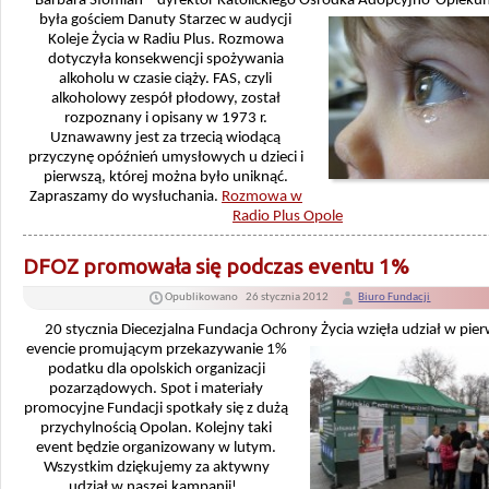
Barbara Słomian – dyrektor Katolickiego Ośrodka
Adopcyjno-Opiekuń
była gościem Danuty Starzec w audycji
Koleje Życia w Radiu Plus. Rozmowa
dotyczyła konsekwencji spożywania
alkoholu w czasie ciąży. FAS, czyli
alkoholowy zespół płodowy, został
rozpoznany i opisany w 1973 r.
Uznawawny jest za trzecią wiodącą
przyczynę opóźnień umysłowych u dzieci i
pierwszą, której można było uniknąć.
Zapraszamy do wysłuchania.
Rozmowa w
Radio Plus Opole
DFOZ promowała się podczas eventu 1%
Opublikowano
26 stycznia 2012
Biuro Fundacji
20 stycznia Diecezjalna Fundacja Ochrony Życia
wzięła udział w pie
evencie promującym przekazywanie 1%
podatku dla opolskich organizacji
pozarządowych. Spot i materiały
promocyjne Fundacji spotkały się z dużą
przychylnością Opolan. Kolejny taki
event będzie organizowany w lutym.
Wszystkim dziękujemy za aktywny
udział w naszej kampanii!