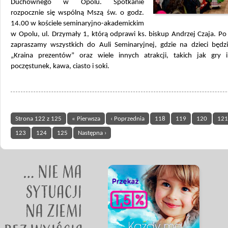
Duchownego w Opolu. Spotkanie
rozpocznie się wspólną Mszą św. o godz.
14.00 w kościele seminaryjno-akademickim
w Opolu, ul. Drzymały 1, którą odprawi ks. biskup Andrzej Czaja. P
zapraszamy wszystkich do Auli Seminaryjnej, gdzie na dzieci będzi
„Kraina prezentów” oraz wiele innych atrakcji, takich jak gry 
poczęstunek, kawa, ciasto i soki.
Strona 122 z 125
« Pierwsza
‹ Poprzednia
118
119
120
121
123
124
125
Następna ›