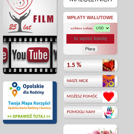
WPŁATY WALUTOWE
wybierz walutę
1.5 %
NASZE AKCJE
MOŻESZ POMÓC
POMOGLI NAM