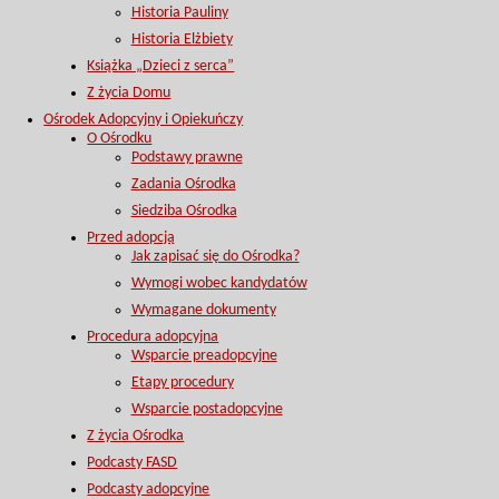
Historia Pauliny
Historia Elżbiety
Książka „Dzieci z serca”
Z życia Domu
Ośrodek Adopcyjny i Opiekuńczy
O Ośrodku
Podstawy prawne
Zadania Ośrodka
Siedziba Ośrodka
Przed adopcją
Jak zapisać się do Ośrodka?
Wymogi wobec kandydatów
Wymagane dokumenty
Procedura adopcyjna
Wsparcie preadopcyjne
Etapy procedury
Wsparcie postadopcyjne
Z życia Ośrodka
Podcasty FASD
Podcasty adopcyjne