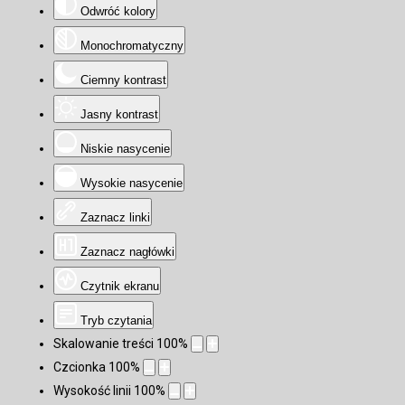
Odwróć kolory
Monochromatyczny
Ciemny kontrast
Jasny kontrast
Niskie nasycenie
Wysokie nasycenie
Zaznacz linki
Zaznacz nagłówki
Czytnik ekranu
Tryb czytania
Skalowanie treści
100
%
Czcionka
100
%
Wysokość linii
100
%