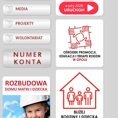

MEDIA

PROJEKTY

WOLONTARIAT