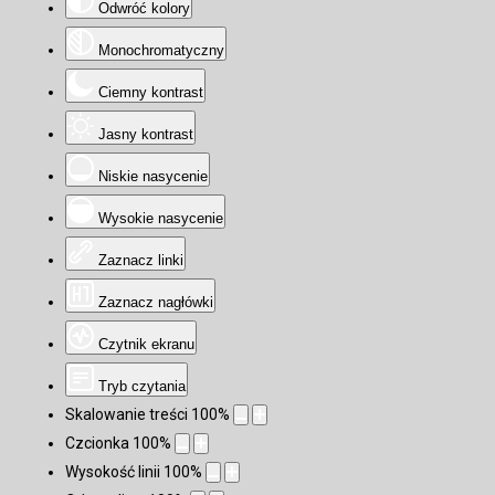
Odwróć kolory
Monochromatyczny
Ciemny kontrast
Jasny kontrast
Niskie nasycenie
Wysokie nasycenie
Zaznacz linki
Zaznacz nagłówki
Czytnik ekranu
Tryb czytania
Skalowanie treści
100
%
Czcionka
100
%
Wysokość linii
100
%