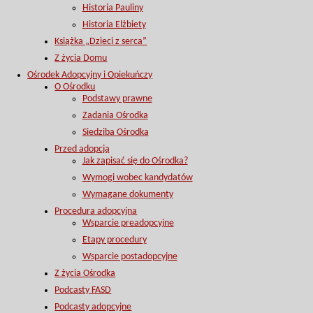
Historia Pauliny
Historia Elżbiety
Książka „Dzieci z serca”
Z życia Domu
Ośrodek Adopcyjny i Opiekuńczy
O Ośrodku
Podstawy prawne
Zadania Ośrodka
Siedziba Ośrodka
Przed adopcją
Jak zapisać się do Ośrodka?
Wymogi wobec kandydatów
Wymagane dokumenty
Procedura adopcyjna
Wsparcie preadopcyjne
Etapy procedury
Wsparcie postadopcyjne
Z życia Ośrodka
Podcasty FASD
Podcasty adopcyjne