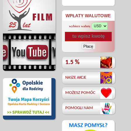
WPŁATY WALUTOWE
wybierz walutę
1.5 %
NASZE AKCJE
MOŻESZ POMÓC
POMOGLI NAM