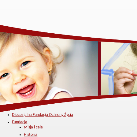
Menu ▼
Diecezjalna Fundacja Ochrony Życia
Fundacja
Misja i cele
Historia