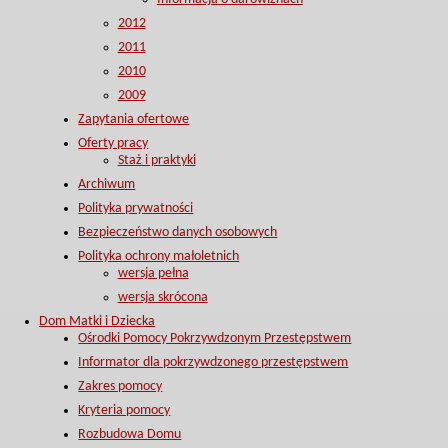
2012
2011
2010
2009
Zapytania ofertowe
Oferty pracy
Staż i praktyki
Archiwum
Polityka prywatności
Bezpieczeństwo danych osobowych
Polityka ochrony małoletnich
wersja pełna
wersja skrócona
Dom Matki i Dziecka
Ośrodki Pomocy Pokrzywdzonym Przestępstwem
Informator dla pokrzywdzonego przestępstwem
Zakres pomocy
Kryteria pomocy
Rozbudowa Domu