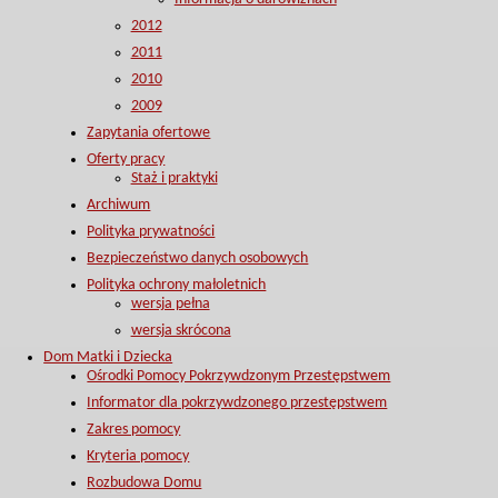
2012
2011
2010
2009
Zapytania ofertowe
Oferty pracy
Staż i praktyki
Archiwum
Polityka prywatności
Bezpieczeństwo danych osobowych
Polityka ochrony małoletnich
wersja pełna
wersja skrócona
Dom Matki i Dziecka
Ośrodki Pomocy Pokrzywdzonym Przestępstwem
Informator dla pokrzywdzonego przestępstwem
Zakres pomocy
Kryteria pomocy
Rozbudowa Domu