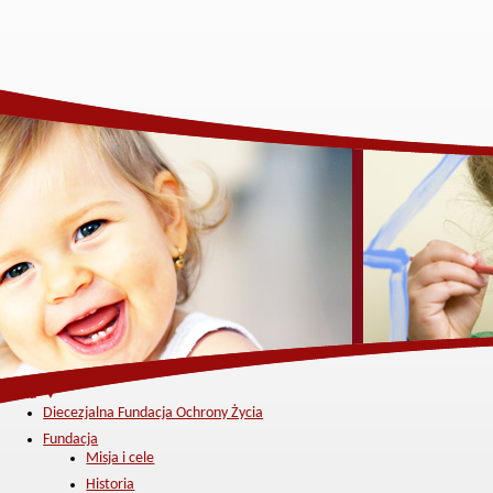
Menu ▼
Diecezjalna Fundacja Ochrony Życia
Fundacja
Misja i cele
Historia