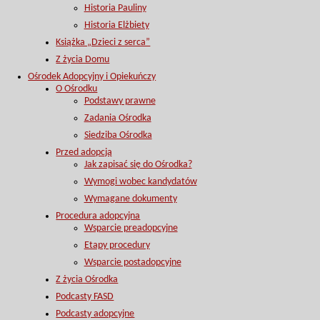
Historia Pauliny
Historia Elżbiety
Książka „Dzieci z serca”
Z życia Domu
Ośrodek Adopcyjny i Opiekuńczy
O Ośrodku
Podstawy prawne
Zadania Ośrodka
Siedziba Ośrodka
Przed adopcją
Jak zapisać się do Ośrodka?
Wymogi wobec kandydatów
Wymagane dokumenty
Procedura adopcyjna
Wsparcie preadopcyjne
Etapy procedury
Wsparcie postadopcyjne
Z życia Ośrodka
Podcasty FASD
Podcasty adopcyjne