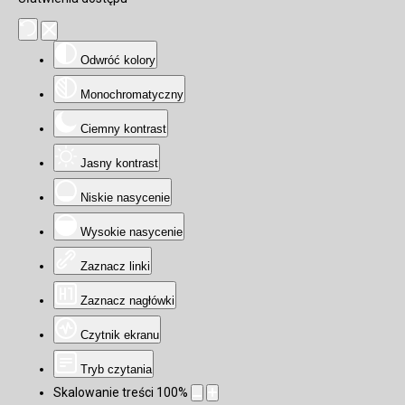
Odwróć kolory
Monochromatyczny
Ciemny kontrast
Jasny kontrast
Niskie nasycenie
Wysokie nasycenie
Zaznacz linki
Zaznacz nagłówki
Czytnik ekranu
Tryb czytania
Skalowanie treści
100
%