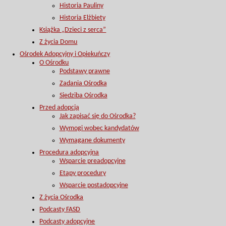
Historia Pauliny
Historia Elżbiety
Książka „Dzieci z serca”
Z życia Domu
Ośrodek Adopcyjny i Opiekuńczy
O Ośrodku
Podstawy prawne
Zadania Ośrodka
Siedziba Ośrodka
Przed adopcją
Jak zapisać się do Ośrodka?
Wymogi wobec kandydatów
Wymagane dokumenty
Procedura adopcyjna
Wsparcie preadopcyjne
Etapy procedury
Wsparcie postadopcyjne
Z życia Ośrodka
Podcasty FASD
Podcasty adopcyjne