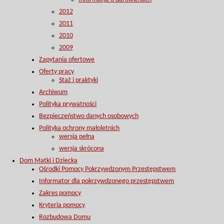
2012
2011
2010
2009
Zapytania ofertowe
Oferty pracy
Staż i praktyki
Archiwum
Polityka prywatności
Bezpieczeństwo danych osobowych
Polityka ochrony małoletnich
wersja pełna
wersja skrócona
Dom Matki i Dziecka
Ośrodki Pomocy Pokrzywdzonym Przestępstwem
Informator dla pokrzywdzonego przestępstwem
Zakres pomocy
Kryteria pomocy
Rozbudowa Domu