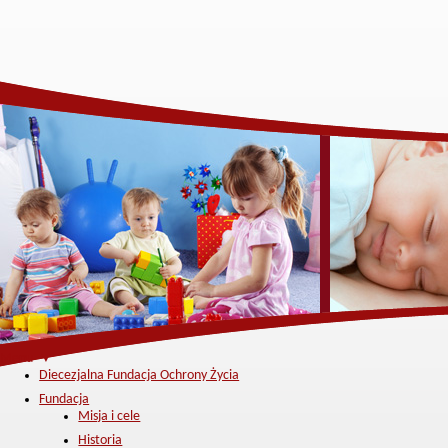
Menu ▼
Diecezjalna Fundacja Ochrony Życia
Fundacja
Misja i cele
Historia