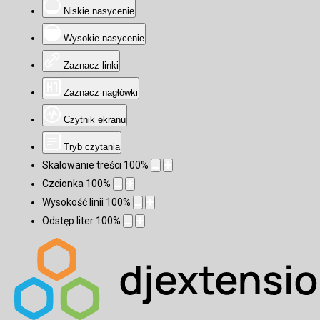
Niskie nasycenie
Wysokie nasycenie
Zaznacz linki
Zaznacz nagłówki
Czytnik ekranu
Tryb czytania
Skalowanie treści
100
%
Czcionka
100
%
Wysokość linii
100
%
Odstęp liter
100
%