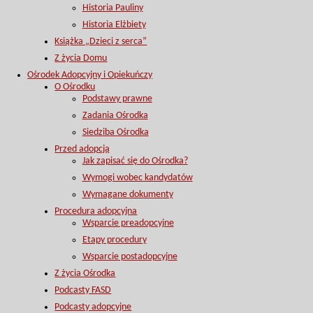
Historia Pauliny
Historia Elżbiety
Książka „Dzieci z serca”
Z życia Domu
Ośrodek Adopcyjny i Opiekuńczy
O Ośrodku
Podstawy prawne
Zadania Ośrodka
Siedziba Ośrodka
Przed adopcją
Jak zapisać się do Ośrodka?
Wymogi wobec kandydatów
Wymagane dokumenty
Procedura adopcyjna
Wsparcie preadopcyjne
Etapy procedury
Wsparcie postadopcyjne
Z życia Ośrodka
Podcasty FASD
Podcasty adopcyjne