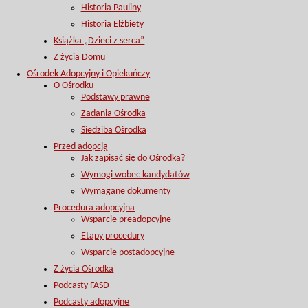
Historia Pauliny
Historia Elżbiety
Książka „Dzieci z serca”
Z życia Domu
Ośrodek Adopcyjny i Opiekuńczy
O Ośrodku
Podstawy prawne
Zadania Ośrodka
Siedziba Ośrodka
Przed adopcją
Jak zapisać się do Ośrodka?
Wymogi wobec kandydatów
Wymagane dokumenty
Procedura adopcyjna
Wsparcie preadopcyjne
Etapy procedury
Wsparcie postadopcyjne
Z życia Ośrodka
Podcasty FASD
Podcasty adopcyjne