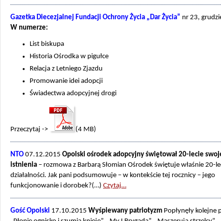
Gazetka Diecezjalnej Fundacji Ochrony Życia „Dar Życia”
nr 23, grudz
W numerze:
List biskupa
Historia Ośrodka w pigułce
Relacja z Letniego Zjazdu
Promowanie idei adopcji
Świadectwa adopcyjnej drogi
Przeczytaj ->
(4 MB)
NTO
07.12.2015
Opolski ośrodek adopcyjny świętował 20-lecie swo
istnienia
– rozmowa z Barbarą Słomian Ośrodek świętuje właśnie 20-le
działalności. Jak pani podsumowuje – w kontekście tej rocznicy – jego
funkcjonowanie i dorobek?(…)
Czytaj…
Gość Opolski
17.10.2015
Wyśpiewany patriotyzm
Popłynęły kolejne p