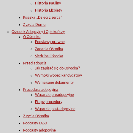
Historia Pauliny
Historia Elżbiety
Książka „Dzieci z serca”
Z życia Domu
Ośrodek Adopcyjny i Opiekuńczy
O Ośrodku
Podstawy prawne
Zadania Ośrodka
Siedziba Ośrodka
Przed adopcją
Jak zapisać się do Ośrodka?
Wymogi wobec kandydatów
Wymagane dokumenty
Procedura adopcyjna
Wsparcie preadopcyjne
Etapy procedury
Wsparcie postadopcyjne
Z życia Ośrodka
Podcasty FASD
Podcasty adopcyjne