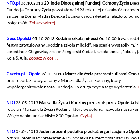
NTO.pl
06.10.2013
20-lecie Diecezjalnej Fundacji Ochrony Życia
Diece
Fundacja Ochrony Życia powstała w 1993 roku. Jej działalność rozpoczę
założenia Domu Matki i Dziecka (wciągu dwóch dekad znalazło tu pom
tysiąc osób.
Zobacz więcej…
Gość Opolski
05.10.2013
Rodzina szkołą miłości
Od 10.00 trwa urodz
festyn zatytułowany „Rodzina szkołą miłości”. Na scenie wystąpiły m.in
Lorentino z Głogówka, zespół żonglerski Cudaki, szkoła tańca „Fokus”, j
Kola & Jula.
Zobacz więcej…
Gazeta.pl – Opole
26.05.2013
Marsz dla życia przeszedł ulicami Opol
oraz reportaż fotograficzny z Marszu dla Życia i Rodziny, który
współorganizowała nasza Fundacja. To druga edycja tego wydarzenia.
NTO
26.05.2013
Marsz dla Życia i Rodziny przeszedł przez Opole
Arty
relacja z Marszu dla Życia i Rodziny, który współorganizowała nasza Fu
Wzięło w nim udział blisko 800 Opolan.
Czytaj…
NTO
04.04.2013
Jeden procent podatku przekaż organizacjom z Opol
Artykuł promujący przekazanie 1% podatku na rzecz organizacji z Opol