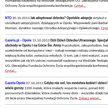
rozmawiali naukowcy na Wydziale Teologicznym UO. Diecezjalna Funda
Ochrony Życia współorganizowała konferencję.
Czytaj…
NTO
30.10.2013
Jak adoptować dziecko? Opolskie adopcje
Artykuł o
ośrodkach adopcyjnych, działających w Opolu. Wypowiedź pani Barba
Słomian, dyrektor naszego Ośrodka Adopcyjnego i Opiekuńczego.
Czyt
Gazeta.pl – Opole
15.10.2013
Dziś Dzień Dziecka Utraconego. Specja
obchody w Opolu i na Górze Św. Anny
Pracoholizm, zakupoholizm, haz
uzależnienie od komputera i sieci – nałogi nowego rodzaju zniewalają c
większą liczbę ludzi, zwłaszcza młodych. O tym, jak z nimi walczyć, a pr
wszystkim jak się ich ustrzec rozmawiali naukowcy na Wydziale Teolog
UO. Diecezjalna Fundacja Ochrony Życia współorganizowała konferencj
Czytaj…
Gazeta Opole
07.10.2013
Gdyby nie oni, los mnóstwa kobiet i dzieci 
wiele gorszy
1200 matek, które znalazły wsparcie i serce, ponad 600
porzuconych dzieciaków, które znalazły nowy dom – wszystko dzięki św
20-lecie pracy Diecezjalnej Fundacji Ochrony Życia.
Zobacz więcej…