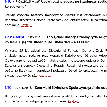
NTO –
7.06.2018 –
„W Opolu rodziny adopcyjne i zastępcze spotka
kolędowaniu”
Stałym gościem naszego Kolędowego Zjazdu jest dziennikarz 
Redaktor Krzysztof Ogiolda. Zachęcamy do lektury artykułu na tema
spotkania.
Czytaj…
Gość Opolski –
7.06.2018 –
Diecezjalna Fundacja Ochrony Życia świę
25-lecie. O jej działalności pisze Sandra Narewska z DFOZ.
W ciągu 25 lat działalności Diecezjalnej Fundacji Ochrony Życia 7
znalazło nową rodzinę przy wsparciu Katolickiego Ośrodka Adop
Opiekuńczego, ponad 1600 matek z dziećmi otoczono opieką w Dom
Dziecka, a z pomocy Diecezjalnej Poradni Rodzinnej skorzystało pon
osób. Te liczby są imponujące i pokazują, że od ćwierćwiecza nie m
sytuacji bez wyjścia.(…)
Czytaj…
NTO
– 29.04.2018 –
Dom Matki i Dziecka w Opolu wymaga pilnie ro
Będący jego częścią barak namysłowski po 40 latach nadaje się tylko do
zburzenia. Musi zastąpić go nowy budynek.
Czytaj…