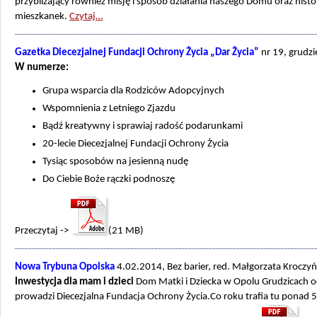
przybliżający również misję i sposób działania naszego Domu oraz histo
mieszkanek.
Czytaj…
Gazetka Diecezjalnej Fundacji Ochrony Życia „Dar Życia”
nr 19, grudz
W numerze:
Grupa wsparcia dla Rodziców Adopcyjnych
Wspomnienia z Letniego Zjazdu
Bądź kreatywny i sprawiaj radość podarunkami
20-lecie Diecezjalnej Fundacji Ochrony Życia
Tysiąc sposobów na jesienną nudę
Do Ciebie Boże rączki podnoszę
Przeczytaj ->
(21 MB)
Nowa Trybuna Opolska
4.02.2014, Bez barier, red. Małgorzata Kroczy
Inwestycja dla mam i dzieci
Dom Matki i Dziecka w Opolu Grudzicach o
prowadzi Diecezjalna Fundacja Ochrony Życia.Co roku trafia tu ponad 