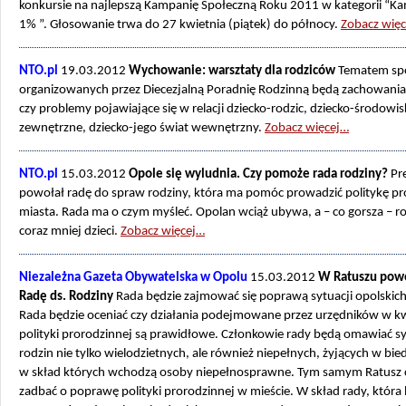
konkursie na najlepszą Kampanię Społeczną Roku 2011 w kategorii “K
1% ”. Głosowanie trwa do 27 kwietnia (piątek) do północy.
Zobacz wię
NTO.pl
19.03.2012
Wychowanie: warsztaty dla rodziców
Tematem sp
organizowanych przez Diecezjalną Poradnię Rodzinną będą zachowania
czy problemy pojawiające się w relacji dziecko-rodzic, dziecko-środowis
zewnętrzne, dziecko-jego świat wewnętrzny.
Zobacz więcej…
NTO.pl
15.03.2012
Opole się wyludnia. Czy pomoże rada rodziny?
Pr
powołał radę do spraw rodziny, która ma pomóc prowadzić politykę p
miasta. Rada ma o czym myśleć. Opolan wciąż ubywa, a – co gorsza – ro
coraz mniej dzieci.
Zobacz więcej…
Niezależna Gazeta Obywatelska w Opolu
15.03.2012
W Ratuszu pow
Radę ds. Rodziny
Rada będzie zajmować się poprawą sytuacji opolskich
Rada będzie oceniać czy działania podejmowane przez urzędników w kw
polityki prorodzinnej są prawidłowe. Członkowie rady będą omawiać sy
rodzin nie tylko wielodzietnych, ale również niepełnych, żyjących w bie
w skład których wchodzą osoby niepełnosprawne. Tym samym Ratusz 
zadbać o poprawę polityki prorodzinnej w mieście. W skład rady, która