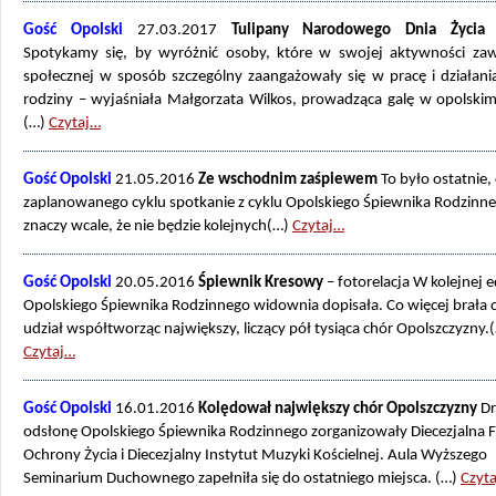
Gość Opolski
27.03.2017
Tulipany Narodowego Dnia Życia 
Spotykamy się, by wyróżnić osoby, które w swojej aktywności za
społecznej w sposób szczególny zaangażowały się w pracę i działani
rodziny – wyjaśniała Małgorzata Wilkos, prowadząca galę w opolskim
(…)
Czytaj…
Gość Opolski
21.05.2016
Ze wschodnim zaśpiewem
To było ostatnie,
zaplanowanego cyklu spotkanie z cyklu Opolskiego Śpiewnika Rodzinne
znaczy wcale, że nie będzie kolejnych(…)
Czytaj…
Gość Opolski
20.05.2016
Śpiewnik Kresowy
– fotorelacja W kolejnej e
Opolskiego Śpiewnika Rodzinnego widownia dopisała. Co więcej brała 
udział współtworząc największy, liczący pół tysiąca chór Opolszczyzny.
Czytaj…
Gość Opolski
16.01.2016
Kolędował największy chór Opolszczyzny
Dr
odsłonę Opolskiego Śpiewnika Rodzinnego zorganizowały Diecezjalna 
Ochrony Życia i Diecezjalny Instytut Muzyki Kościelnej. Aula Wyższego
Seminarium Duchownego zapełniła się do ostatniego miejsca. (…)
Czyt