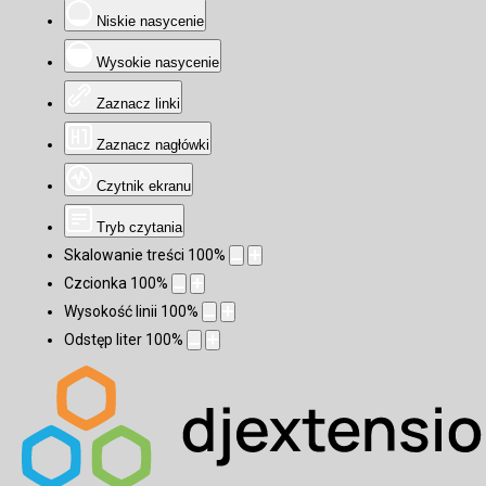
Niskie nasycenie
Wysokie nasycenie
Zaznacz linki
Zaznacz nagłówki
Czytnik ekranu
Tryb czytania
Skalowanie treści
100
%
Czcionka
100
%
Wysokość linii
100
%
Odstęp liter
100
%