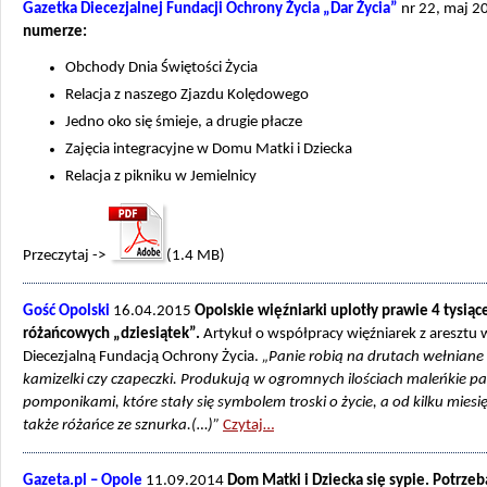
Gazetka Diecezjalnej Fundacji Ochrony Życia „Dar Życia”
nr 22, maj 
numerze:
Obchody Dnia Świętości Życia
Relacja z naszego Zjazdu Kolędowego
Jedno oko się śmieje, a drugie płacze
Zajęcia integracyjne w Domu Matki i Dziecka
Relacja z pikniku w Jemielnicy
Przeczytaj ->
(1.4 MB)
Gość Opolski
16.04.2015
Opolskie więźniarki uplotły prawie 4 tysiąc
różańcowych „dziesiątek”.
Artykuł o współpracy więźniarek z aresztu 
Diecezjalną Fundacją Ochrony Życia.
„Panie robią na drutach wełniane 
kamizelki czy czapeczki. Produkują w ogromnych ilościach maleńkie pan
pomponikami, które stały się symbolem troski o życie, a od kilku miesi
także różańce ze sznurka.(…)”
Czytaj…
Gazeta.pl – Opole
11.09.2014
Dom Matki i Dziecka się sypie. Potrzeb