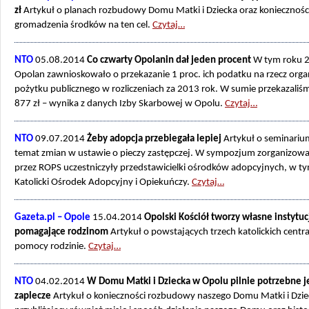
zł
Artykuł o planach rozbudowy Domu Matki i Dziecka oraz koniecznośc
gromadzenia środków na ten cel.
Czytaj…
NTO
05.08.2014
Co czwarty Opolanin dał jeden procent
W tym roku 
Opolan zawnioskowało o przekazanie 1 proc. ich podatku na rzecz organ
pożytku publicznego w rozliczeniach za 2013 rok. W sumie przekazaliś
877 zł – wynika z danych Izby Skarbowej w Opolu.
Czytaj…
NTO
09.07.2014
Żeby adopcja przebiegała lepiej
Artykuł o seminariu
temat zmian w ustawie o pieczy zastępczej. W sympozjum zorganizo
przez ROPS uczestniczyły przedstawicielki ośrodków adopcyjnych, w t
Katolicki Ośrodek Adopcyjny i Opiekuńczy.
Czytaj…
Gazeta.pl – Opole
15.04.2014
Opolski Kościół tworzy własne instytuc
pomagające rodzinom
Artykuł o powstających trzech katolickich centr
pomocy rodzinie.
Czytaj…
NTO
04.02.2014
W Domu Matki i Dziecka w Opolu pilnie potrzebne 
zaplecze
Artykuł o konieczności rozbudowy naszego Domu Matki i Dzie