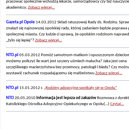
pracować społecznie wchodzą lekarze, samorządowcy czy też nauczycie
akademiccy.
Zobacz więcej…
Gazeta.pl Opole
14.03.2012 Skład ratuszowej Rady ds. Rodziny. Spraw
znalazł się najnowszej opolskiej rady, której zadaniem będzie poprawa p
społecznej miasta. Czy ludzie ci sprawą, że opolskim rodzinom napraw
„żyło się lepiej”?
Zobacz więcej…
NTO.pl
05.03.2012 Pomóż samotnym matkom i opuszczonym dziecio
możemy policzyć ile wart jest szczery uśmiech malucha? Jaka jest cena
szczęśliwego macierzyństwa bez przemocy, patologii i biedy? Czy możn
wystawić rachunek rozpadającemu się małżeństwu
Zobacz więcej…
NTO.pl
15.01.2012 r.
„Rodziny adopcyjne spotkały się w Opolu”
NTO
20.05.2010
Informacja jest lepsza od zakazów
Rozmowa z dyrek
Katolickiego Ośrodka Adopcyjno-Opiekuńczego w Opolu(…)
Czytaj…