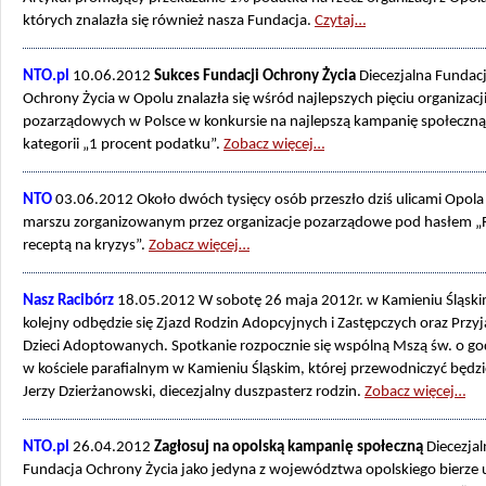
których znalazła się również nasza Fundacja.
Czytaj…
NTO.pl
10.06.2012
Sukces Fundacji Ochrony Życia
Diecezjalna Fundac
Ochrony Życia w Opolu znalazła się wśród najlepszych pięciu organizacj
pozarządowych w Polsce w konkursie na najlepszą kampanię społeczn
kategorii „1 procent podatku”.
Zobacz więcej…
NTO
03.06.2012 Około dwóch tysięcy osób przeszło dziś ulicami Opola
marszu zorganizowanym przez organizacje pozarządowe pod hasłem „
receptą na kryzys”.
Zobacz więcej…
Nasz Racibórz
18.05.2012 W sobotę 26 maja 2012r. w Kamieniu Śląski
kolejny odbędzie się Zjazd Rodzin Adopcyjnych i Zastępczych oraz Przyj
Dzieci Adoptowanych. Spotkanie rozpocznie się wspólną Mszą św. o go
w kościele parafialnym w Kamieniu Śląskim, której przewodniczyć będzi
Jerzy Dzierżanowski, diecezjalny duszpasterz rodzin.
Zobacz więcej…
NTO.pl
26.04.2012
Zagłosuj na opolską kampanię społeczną
Diecezjal
Fundacja Ochrony Życia jako jedyna z województwa opolskiego bierze 