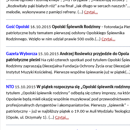
„Płonie ognisko i szumią knieje”, „My I Brygada”, „Maszerują strzelcy”,
„Rozkwitały pąki białych róż” a na finał „Jak długo w sercach naszych”
melodie, wykonywane z pamięci refreny. (…)
Czytaj…
Gość Opolski
16.10.2015
Opolski Śpiewnik Rodzinny
– fotorelacja Pie
patriotyczne były tematem pierwszej odsłony Opolskiego Śpiewnika
Rodzinnego. Wzięło w nim udział prawie 500 osób.(…)
Czytaj…
Gazeta Wyborcza
15.10.2015
Andrzej Rosiewicz przyjedzie do Opola
patriotyczne pieśni
Na cykl czterech spotkań pod tytułem Opolski Śpie
Rodzinny zapraszają Diecezjalna Fundacja Ochrony Życia oraz Diecezjal
Instytut Muzyki Kościelnej. Pierwsze wspólne śpiewanie już w piątek(…
NTO
15.10.2015
W piątek rozpoczyna się „Opolski śpiewnik rodzinn
tytułem „Opolski śpiewnik rodzinny” odbędą się cztery imprezy, na któ
Opolanie będą mieli okazję wspólnie muzykować pod przewodnictwem
profesjonalnych dyrygentów i akompaniatorów. Pierwszy „śpiewnik” –
patriotyczny – już w najbliższy piątek o 19.00 w Auli Wydziału Teologi
(Opole, ul. Drzymały 1). (…)
Czytaj…