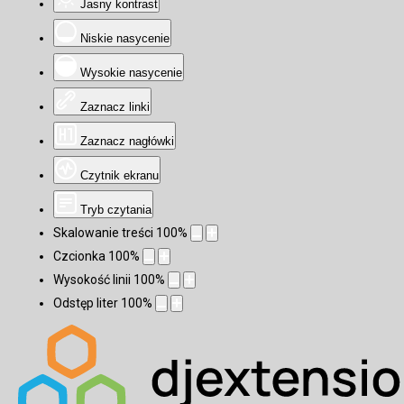
Jasny kontrast
Niskie nasycenie
Wysokie nasycenie
Zaznacz linki
Zaznacz nagłówki
Czytnik ekranu
Tryb czytania
Skalowanie treści
100
%
Czcionka
100
%
Wysokość linii
100
%
Odstęp liter
100
%