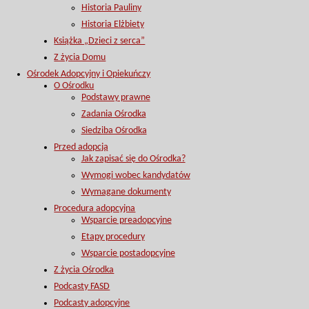
Historia Pauliny
Historia Elżbiety
Książka „Dzieci z serca”
Z życia Domu
Ośrodek Adopcyjny i Opiekuńczy
O Ośrodku
Podstawy prawne
Zadania Ośrodka
Siedziba Ośrodka
Przed adopcją
Jak zapisać się do Ośrodka?
Wymogi wobec kandydatów
Wymagane dokumenty
Procedura adopcyjna
Wsparcie preadopcyjne
Etapy procedury
Wsparcie postadopcyjne
Z życia Ośrodka
Podcasty FASD
Podcasty adopcyjne