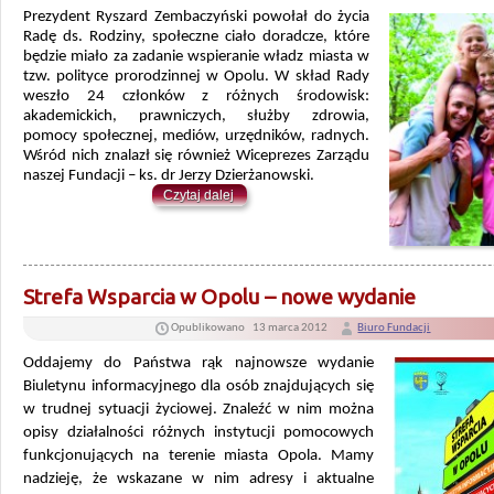
Prezydent Ryszard Zembaczyński powołał do życia
Radę ds. Rodziny, społeczne ciało doradcze, które
będzie miało za zadanie wspieranie władz miasta w
tzw. polityce prorodzinnej w Opolu. W skład Rady
weszło 24 członków z różnych środowisk:
akademickich, prawniczych, służby zdrowia,
pomocy społecznej, mediów, urzędników, radnych.
Wśród nich znalazł się również Wiceprezes Zarządu
naszej Fundacji – ks. dr Jerzy Dzierżanowski.
Czytaj dalej
Strefa Wsparcia w Opolu – nowe wydanie
Opublikowano
13 marca 2012
Biuro Fundacji
Oddajemy do Państwa rąk najnowsze wydanie
Biuletynu informacyjnego dla osób znajdujących się
w trudnej sytuacji życiowej. Znaleźć w nim można
opisy działalności różnych instytucji pomocowych
funkcjonujących na terenie miasta Opola. Mamy
nadzieję, że wskazane w nim adresy i aktualne