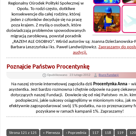
Regionalny Ośrodek Polityki Społecznej w
Opolu. To rodzi często, dotkliwe
konsekwencje dla całej rodziny, której
jeden z członków decyduje się na pracę
poza krajem. Z myślą o osobach, które
doświadczają problemów spowodowanych
migracją zarobkową, powstał poradnik
„RAZEM ALE OSOBNO”. Wśród autorów są: Joanna Dzierżanowska-P
Barbara Leszczyńska i ks. Paweł Landwójtowicz.
Zapraszamy do posł
audycji.
Poznajcie Państwo Procentynkę
Opublikowano
23 lutego 2012
Biuro Fundacji
Na naszej stronie internetowej zagościła dziś
Procentynka
Anna
– wi
asystentka. Jest bardzo rozmowna i chętnie odpowie na parę ciekawy
dotyczących naszej Fundacji. Dowiecie się od niej Państwo m.in. kim
podopieczni, jakie sukcesy osiągnęliśmy w mionionym roku, jak 
efektywnie zagospodarować swój 1% podatku, na co przeznaczamy 
pozyskane w ramach kampanii 1%. Zapraszamy!
Strona 121 z 125
« Pierwsza
‹ Poprzednia
117
118
119
120