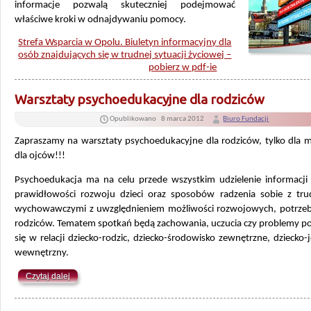
informacje pozwalą skuteczniej podejmować
właściwe kroki w odnajdywaniu pomocy.
Strefa Wsparcia w Opolu. Biuletyn informacyjny dla
osób znajdujących się w trudnej sytuacji życiowej –
pobierz w pdf-ie
Warsztaty psychoedukacyjne dla rodziców
Opublikowano
8 marca 2012
Biuro Fundacji
Zapraszamy na warsztaty psychoedukacyjne dla rodziców, tylko dla m
dla ojców!!!
Psychoedukacja ma na celu przede wszystkim udzielenie informacji
prawidłowości rozwoju dzieci oraz sposobów radzenia sobie z tru
wychowawczymi z uwzględnieniem możliwości rozwojowych, potrzeb 
rodziców. Tematem spotkań będą zachowania, uczucia czy problemy po
się w relacji dziecko-rodzic, dziecko-środowisko zewnętrzne, dziecko-
wewnętrzny.
Czytaj dalej