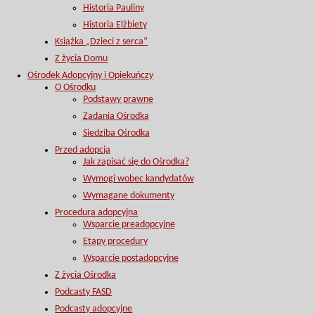
Historia Pauliny
Historia Elżbiety
Książka „Dzieci z serca”
Z życia Domu
Ośrodek Adopcyjny i Opiekuńczy
O Ośrodku
Podstawy prawne
Zadania Ośrodka
Siedziba Ośrodka
Przed adopcją
Jak zapisać się do Ośrodka?
Wymogi wobec kandydatów
Wymagane dokumenty
Procedura adopcyjna
Wsparcie preadopcyjne
Etapy procedury
Wsparcie postadopcyjne
Z życia Ośrodka
Podcasty FASD
Podcasty adopcyjne