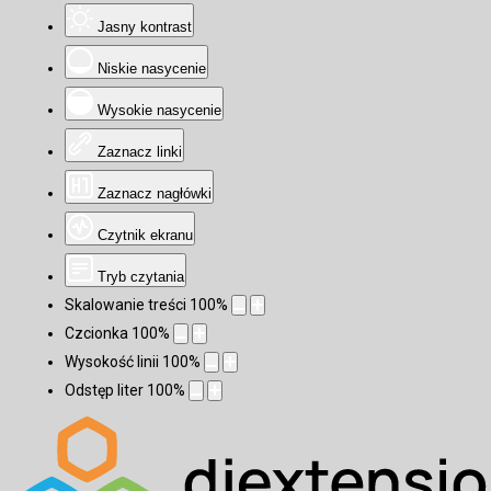
Jasny kontrast
Niskie nasycenie
Wysokie nasycenie
Zaznacz linki
Zaznacz nagłówki
Czytnik ekranu
Tryb czytania
Skalowanie treści
100
%
Czcionka
100
%
Wysokość linii
100
%
Odstęp liter
100
%