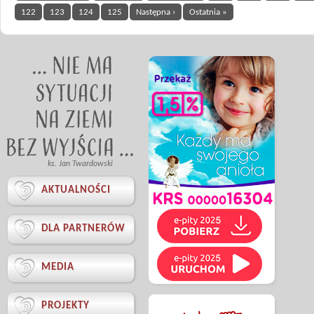
122
123
124
125
Następna ›
Ostatnia »
ks. Jan Twardowski

AKTUALNOŚCI

DLA PARTNERÓW

MEDIA

PROJEKTY