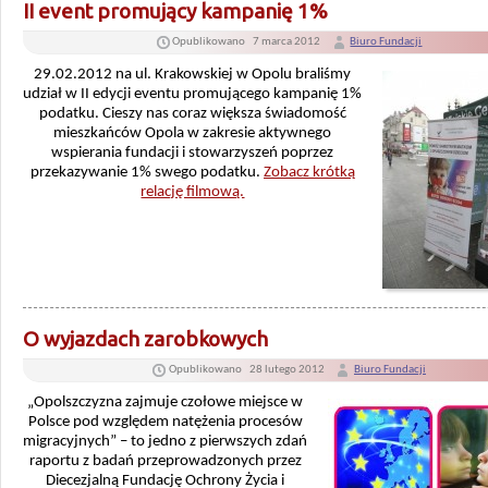
II event promujący kampanię 1%
Opublikowano
7 marca 2012
Biuro Fundacji
29.02.2012 na ul. Krakowskiej w Opolu braliśmy
udział w II edycji eventu promującego kampanię 1%
podatku. Cieszy nas coraz większa świadomość
mieszkańców Opola w zakresie aktywnego
wspierania fundacji i stowarzyszeń poprzez
przekazywanie 1% swego podatku.
Zobacz krótką
relację filmową.
O wyjazdach zarobkowych
Opublikowano
28 lutego 2012
Biuro Fundacji
„Opolszczyzna zajmuje czołowe miejsce w
Polsce pod względem natężenia procesów
migracyjnych” – to jedno z pierwszych zdań
raportu z badań przeprowadzonych przez
Diecezjalną Fundację Ochrony Życia i