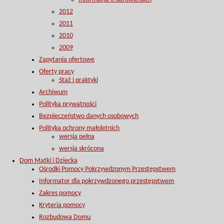
2012
2011
2010
2009
Zapytania ofertowe
Oferty pracy
Staż i praktyki
Archiwum
Polityka prywatności
Bezpieczeństwo danych osobowych
Polityka ochrony małoletnich
wersja pełna
wersja skrócona
Dom Matki i Dziecka
Ośrodki Pomocy Pokrzywdzonym Przestępstwem
Informator dla pokrzywdzonego przestępstwem
Zakres pomocy
Kryteria pomocy
Rozbudowa Domu