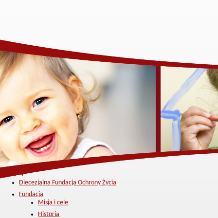
Menu ▼
Diecezjalna Fundacja Ochrony Życia
Fundacja
Misja i cele
Historia