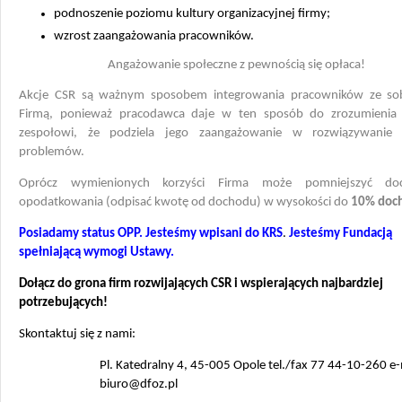
podnoszenie poziomu kultury organizacyjnej firmy;
wzrost zaangażowania pracowników.
Angażowanie społeczne z pewnością się opłaca!
Akcje CSR są ważnym sposobem integrowania pracowników ze so
Firmą, ponieważ pracodawca daje w ten sposób do zrozumieni
zespołowi, że podziela jego zaangażowanie w rozwiązywanie 
problemów.
Oprócz wymienionych korzyści Firma może pomniejszyć d
opodatkowania (odpisać kwotę od dochodu) w wysokości do
10% doc
Posiadamy status OPP.
Jesteśmy wpisani do KRS
.
Jesteśmy Fundacją
spełniającą wymogi Ustawy.
Dołącz do grona firm rozwijających CSR i wspierających najbardziej
potrzebujących!
Skontaktuj się z nami:
Pl. Katedralny 4, 45-005 Opole tel./fax 77 44-10-260 e-
biuro@dfoz.pl