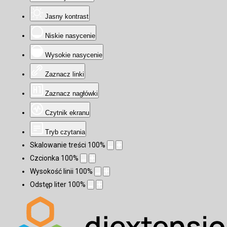
Jasny kontrast
Niskie nasycenie
Wysokie nasycenie
Zaznacz linki
Zaznacz nagłówki
Czytnik ekranu
Tryb czytania
Skalowanie treści
100
%
Czcionka
100
%
Wysokość linii
100
%
Odstęp liter
100
%