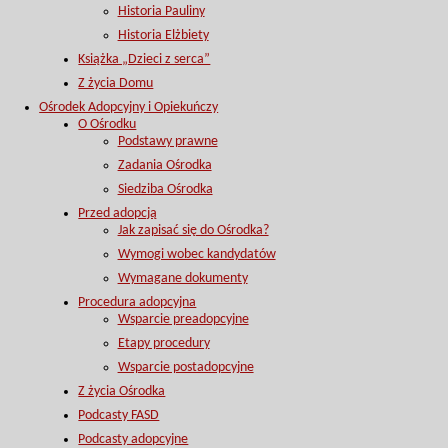
Historia Pauliny
Historia Elżbiety
Książka „Dzieci z serca”
Z życia Domu
Ośrodek Adopcyjny i Opiekuńczy
O Ośrodku
Podstawy prawne
Zadania Ośrodka
Siedziba Ośrodka
Przed adopcją
Jak zapisać się do Ośrodka?
Wymogi wobec kandydatów
Wymagane dokumenty
Procedura adopcyjna
Wsparcie preadopcyjne
Etapy procedury
Wsparcie postadopcyjne
Z życia Ośrodka
Podcasty FASD
Podcasty adopcyjne