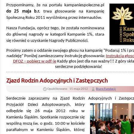
Przypominamy, że na portalu
kampaniespoleczne.pl
do 25 maja
b.r.
trwa głosowanie na Kampanię
Społeczną Roku 2011 wyróżnioną przez internautów.
Nasza Fundacja, oprócz tego, że została nominowana
do głównej nagrody w kategorii Kampanie 1%, stara
się również o uzyskanie Nagrody Publiczności.
Prosimy zatem o oddanie swojego głosu na kampanię “Podaruj 1% i pr
nadzieję” Poniżej zamieszczamy instrukcję głosowania:
Instrukcja gło
DFOZ – pobierz w pdf-ie
Każdy głos jest dla nas ważny!!! Z góry sk
serdeczne podziękowania!
Zjazd Rodzin Adopcyjnych i Zastępczych
Opublikowano
15 maja 2012
Biuro Fundacji
Serdecznie zapraszamy na Zjazd Rodzin Adopcyjnych
i Zastępc
Przyjaciół Dzieci Adoptowanych, który
odbędzie się 26 maja 2012 roku w
Kamieniu Śląskim. Spotkanie rozpocznie się
wspólną mszą św. o godz. 10:00 w kościele
parafialnym w Kamieniu Śląskim, której