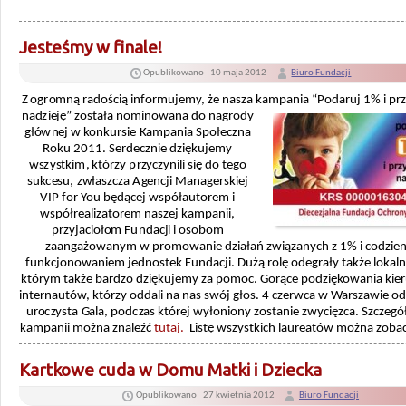
Jesteśmy w finale!
Opublikowano
10 maja 2012
Biuro Fundacji
Z ogromną radością informujemy, że nasza kampania “Podaruj 1% i pr
nadzieję” została nominowana
do nagrody
głównej w konkursie Kampania Społeczna
Roku 2011. Serdecznie dziękujemy
wszystkim, którzy przyczynili się do tego
sukcesu, zwłaszcza Agencji Managerskiej
VIP for You będącej współautorem i
współrealizatorem naszej kampanii,
przyjaciołom Fundacji i osobom
zaangażowanym w promowanie działań związanych z 1% i codzi
funkcjonowaniem jednostek Fundacji. Dużą rolę odegrały także lokal
którym także bardzo dziękujemy za pomoc. Gorące podziękowania kie
internautów, którzy oddali na nas swój głos. 4 czerwca w Warszawie od
uroczysta Gala, podczas której wyłoniony zostanie zwycięzca. Szczegó
kampanii można znaleźć
tutaj.
Listę wszystkich laureatów można zoba
Kartkowe cuda w Domu Matki i Dziecka
Opublikowano
27 kwietnia 2012
Biuro Fundacji