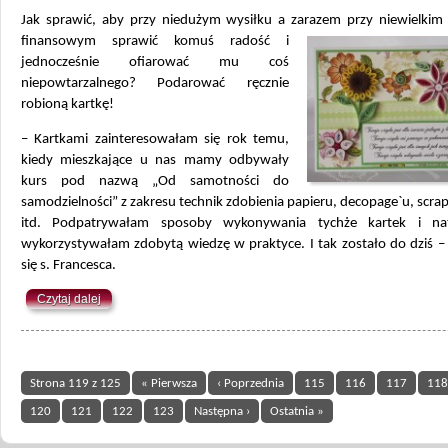
Jak sprawić, aby przy niedużym wysiłku a zarazem przy niewielki
finansowym sprawić komuś radość i
jednocześnie ofiarować mu coś
niepowtarzalnego? Podarować ręcznie
robioną kartkę!
– Kartkami zainteresowałam się rok temu,
kiedy mieszkające u nas mamy odbywały
kurs pod nazwą „Od samotności do
samodzielności” z zakresu technik zdobienia papieru, decopage`u, scr
itd. Podpatrywałam sposoby wykonywania tychże kartek i nat
wykorzystywałam zdobytą wiedzę w praktyce. I tak zostało do dziś –
się s. Francesca.
Czytaj dalej
Strona 119 z 125
« Pierwsza
‹ Poprzednia
115
116
117
118
120
121
122
123
Następna ›
Ostatnia »