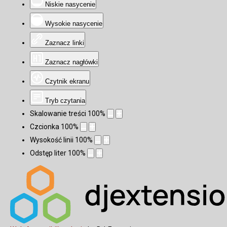
Niskie nasycenie
Wysokie nasycenie
Zaznacz linki
Zaznacz nagłówki
Czytnik ekranu
Tryb czytania
Skalowanie treści
100
%
Czcionka
100
%
Wysokość linii
100
%
Odstęp liter
100
%