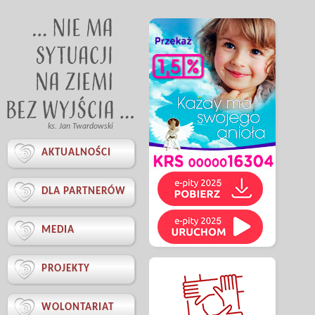
ks. Jan Twardowski

AKTUALNOŚCI

DLA PARTNERÓW

MEDIA

PROJEKTY

WOLONTARIAT