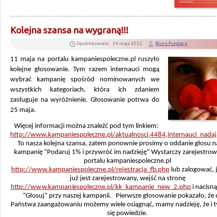
Kolejna szansa na wygraną!!!
Opublikowano
14 maja 2012
Biuro Fundacji
11 maja na portalu kampaniespoleczne.pl ruszyło
kolejne głosowanie. Tym razem internauci mogą
wybrać kampanię spośród nominowanych we
wszystkich kategoriach, która ich zdaniem
zasługuje na wyróżnienie. Głosowanie potrwa do
25 maja.
Więcej informacji można znaleźć pod tym linkiem:
http://www.kampaniespoleczne.pl/aktualnosci,4484,internauci_nadaj
To nasza kolejna szansa, zatem ponownie prosimy o oddanie głosu n
kampanię “Podaruj 1% i przywróć im nadzieję” Wystarczy zarejestrowa
portalu kampaniespoleczne.pl
http://www.kampaniespoleczne.pl/rejestracja_fb.php
lub zalogować, j
już jest zarejestrowany, wejść na stronę
http://www.kampaniespoleczne.pl/kk_kampanie_new_2.php
i nacisną
“Głosuj” przy naszej kampanii. Pierwsze głosowanie pokazało, że 
Państwa zaangażowaniu możemy wiele osiągnąć, mamy nadzieję, że i 
się powiedzie.