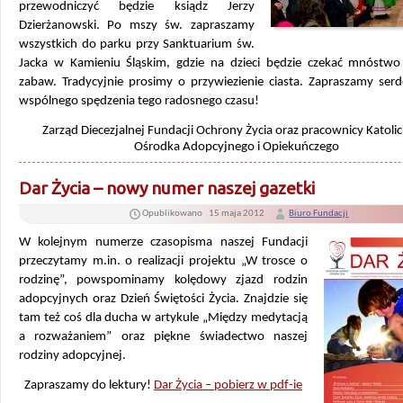
przewodniczyć będzie ksiądz Jerzy
Dzierżanowski. Po mszy św. zapraszamy
wszystkich do parku przy Sanktuarium św.
Jacka w Kamieniu Śląskim, gdzie na dzieci będzie czekać mnóstwo a
zabaw. Tradycyjnie prosimy o przywiezienie ciasta. Zapraszamy serd
wspólnego spędzenia tego radosnego czasu!
Zarząd Diecezjalnej Fundacji Ochrony Życia oraz pracownicy Katoli
Ośrodka Adopcyjnego i Opiekuńczego
Dar Życia – nowy numer naszej gazetki
Opublikowano
15 maja 2012
Biuro Fundacji
W kolejnym numerze czasopisma naszej Fundacji
przeczytamy m.in. o realizacji projektu „W trosce o
rodzinę”, powspominamy kolędowy zjazd rodzin
adopcyjnych oraz Dzień Świętości Życia. Znajdzie się
tam też coś dla ducha w artykule „Między medytacją
a rozważaniem” oraz piękne świadectwo naszej
rodziny adopcyjnej.
Zapraszamy do lektury!
Dar Życia – pobierz w pdf-ie