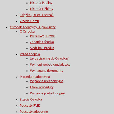
Historia Pauliny
Historia Elżbiety
Książka „Dzieci z serca”
Z życia Domu
Ośrodek Adopcyjny i Opiekuńczy
O Ośrodku
Podstawy prawne
Zadania Ośrodka
Siedziba Ośrodka
Przed adopcją
Jak zapisać się do Ośrodka?
Wymogi wobec kandydatów
Wymagane dokumenty
Procedura adopcyjna
Wsparcie preadopcyjne
Etapy procedury
Wsparcie postadopcyjne
Z życia Ośrodka
Podcasty FASD
Podcasty adopcyjne