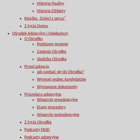
Historia Pauliny
Historia Elżbiety
Książka „Dzieci z serca”
Z życia Domu
Ośrodek Adopcyjny i Opiekuńczy
O Ośrodku
Podstawy prawne
Zadania Ośrodka
Siedziba Ośrodka
Przed adopcją
Jak zapisać się do Ośrodka?
Wymogi wobec kandydatów
Wymagane dokumenty
Procedura adopcyjna
Wsparcie preadopcyjne
Etapy procedury
Wsparcie postadopcyjne
Z życia Ośrodka
Podcasty FASD
Podcasty adopcyjne