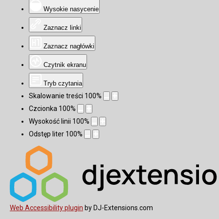
Wysokie nasycenie
Zaznacz linki
Zaznacz nagłówki
Czytnik ekranu
Tryb czytania
Skalowanie treści
100
%
Czcionka
100
%
Wysokość linii
100
%
Odstęp liter
100
%
Web Accessibility plugin
by DJ-Extensions.com