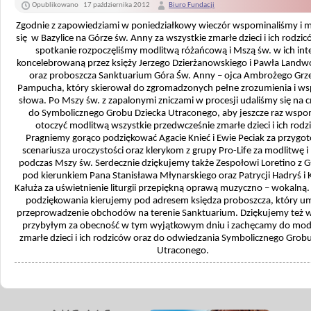
Opublikowano
17 października 2012
Biuro Fundacji
Zgodnie z zapowiedziami w poniedziałkowy wieczór wspominaliśmy i m
się w Bazylice na Górze św. Anny za wszystkie zmarłe dzieci i ich rodzi
spotkanie rozpoczęliśmy modlitwą różańcową i Mszą św. w ich inte
koncelebrowaną przez księży Jerzego Dzierżanowskiego i Pawła Landw
oraz proboszcza Sanktuarium Góra Św. Anny – ojca Ambrożego Grz
Pampucha, który skierował do zgromadzonych pełne zrozumienia i ws
słowa. Po Mszy św. z zapalonymi zniczami w procesji udaliśmy się na 
do Symbolicznego Grobu Dziecka Utraconego, aby jeszcze raz wspom
otoczyć modlitwą wszystkie przedwcześnie zmarłe dzieci i ich rodz
Pragniemy gorąco podziękować Agacie Knieć i Ewie Peciak za przygo
scenariusza uroczystości oraz klerykom z grupy Pro-Life za modlitwę i
podczas Mszy św. Serdecznie dziękujemy także Zespołowi Loretino z
pod kierunkiem Pana Stanisława Młynarskiego oraz Patrycji Hadryś i K
Kałuża za uświetnienie liturgii przepiękną oprawą muzyczno – wokalną.
podziękowania kierujemy pod adresem księdza proboszcza, który um
przeprowadzenie obchodów na terenie Sanktuarium. Dziękujemy też 
przybyłym za obecność w tym wyjątkowym dniu i zachęcamy do mod
zmarłe dzieci i ich rodziców oraz do odwiedzania Symbolicznego Grob
Utraconego.