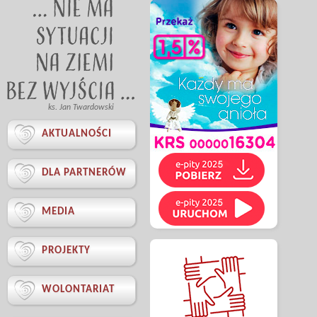
ks. Jan Twardowski

AKTUALNOŚCI

DLA PARTNERÓW

MEDIA

PROJEKTY

WOLONTARIAT