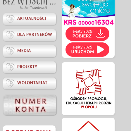
ks. Jan Twardowski

AKTUALNOŚCI

DLA PARTNERÓW

MEDIA

PROJEKTY

WOLONTARIAT