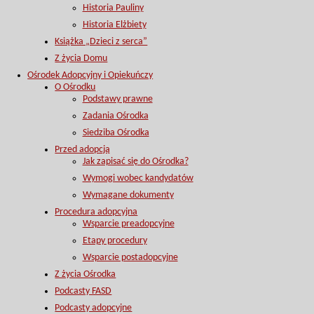
Historia Pauliny
Historia Elżbiety
Książka „Dzieci z serca”
Z życia Domu
Ośrodek Adopcyjny i Opiekuńczy
O Ośrodku
Podstawy prawne
Zadania Ośrodka
Siedziba Ośrodka
Przed adopcją
Jak zapisać się do Ośrodka?
Wymogi wobec kandydatów
Wymagane dokumenty
Procedura adopcyjna
Wsparcie preadopcyjne
Etapy procedury
Wsparcie postadopcyjne
Z życia Ośrodka
Podcasty FASD
Podcasty adopcyjne