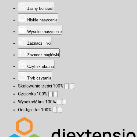
Jasny kontrast
Niskie nasycenie
Wysokie nasycenie
Zaznacz linki
Zaznacz nagłówki
Czytnik ekranu
Tryb czytania
Skalowanie treści
100
%
Czcionka
100
%
Wysokość linii
100
%
Odstęp liter
100
%