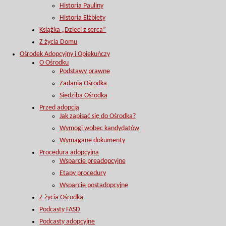
Historia Pauliny
Historia Elżbiety
Książka „Dzieci z serca”
Z życia Domu
Ośrodek Adopcyjny i Opiekuńczy
O Ośrodku
Podstawy prawne
Zadania Ośrodka
Siedziba Ośrodka
Przed adopcją
Jak zapisać się do Ośrodka?
Wymogi wobec kandydatów
Wymagane dokumenty
Procedura adopcyjna
Wsparcie preadopcyjne
Etapy procedury
Wsparcie postadopcyjne
Z życia Ośrodka
Podcasty FASD
Podcasty adopcyjne