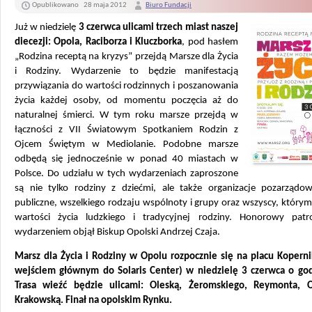
Opublikowano
28 maja 2012
Biuro Fundacji
Już w niedzielę
3 czerwca ulicami trzech miast naszej
diecezji: Opola, Raciborza i Kluczborka
, pod hasłem
„Rodzina receptą na kryzys” przejdą Marsze dla Życia
i Rodziny. Wydarzenie to będzie manifestacją
przywiązania do wartości rodzinnych i poszanowania
życia każdej osoby, od momentu poczęcia aż do
naturalnej śmierci. W tym roku marsze przejdą w
łączności z VII Światowym Spotkaniem Rodzin z
Ojcem Świętym w Mediolanie. Podobne marsze
odbędą się jednocześnie w ponad 40 miastach w
Polsce. Do udziału w tych wydarzeniach zaproszone
są nie tylko rodziny z dziećmi, ale także organizacje pozarządo
publiczne, wszelkiego rodzaju wspólnoty i grupy oraz wszyscy, którym 
wartości życia ludzkiego i tradycyjnej rodziny. Honorowy pat
wydarzeniem objął Biskup Opolski Andrzej Czaja.
Marsz dla Życia i Rodziny w Opolu rozpocznie się na placu Koperni
wejściem głównym do Solaris Center) w niedzielę 3 czerwca o god
Trasa wieźć będzie ulicami: Oleską, Żeromskiego, Reymonta, 
Krakowską. Finał na opolskim Rynku.