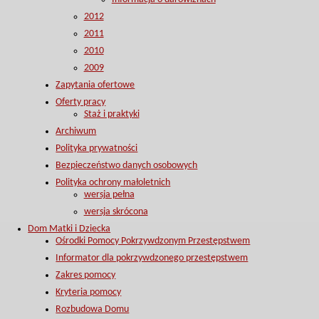
2012
2011
2010
2009
Zapytania ofertowe
Oferty pracy
Staż i praktyki
Archiwum
Polityka prywatności
Bezpieczeństwo danych osobowych
Polityka ochrony małoletnich
wersja pełna
wersja skrócona
Dom Matki i Dziecka
Ośrodki Pomocy Pokrzywdzonym Przestępstwem
Informator dla pokrzywdzonego przestępstwem
Zakres pomocy
Kryteria pomocy
Rozbudowa Domu