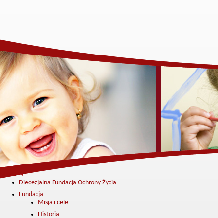
Menu ▼
Diecezjalna Fundacja Ochrony Życia
Fundacja
Misja i cele
Historia