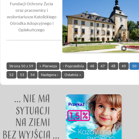
Fundacji Ochrony Życia
oraz pracownicy i
wolontariusze Katolickiego
Ośrodka Adopcyjnego i
Opiekuńczego
Strona 50 z 59
« Pierwsza
‹ Poprzednia
46
47
48
49
50
52
53
54
Następna ›
Ostatnia »