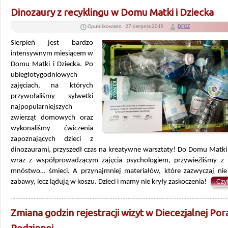
Dinozaury z recyklingu w Domu Matki i Dziecka
Opublikowano
27 sierpnia 2015
DFOZ
Sierpień jest bardzo
intensywnym miesiącem w
Domu Matki i Dziecka. Po
ubiegłotygodniowych
zajęciach, na których
przywołaliśmy sylwetki
najpopularniejszych
zwierząt domowych oraz
wykonaliśmy ćwiczenia
zapoznających dzieci z
dinozaurami, przyszedł czas na kreatywne warsztaty! Do Domu Matki 
wraz z współprowadzącym zajęcia psychologiem, przywieźliśmy z t
mnóstwo… śmieci. A przynajmniej materiałów, które zazwyczaj nie
zabawy, lecz lądują w koszu. Dzieci i mamy nie kryły zaskoczenia!
Czyt
Zmiana godzin rejestracji wizyt w Diecezjalnej Por