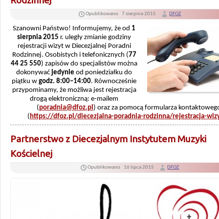
Rodzinnej
Opublikowano
7 sierpnia 2015
DFOZ
S
zanowni Państwo! Informujemy, że od
1
sierpnia 2015
r. uległy zmianie godziny
rejestracji wizyt w Diecezjalnej Poradni
Rodzinnej.
Osobistych i tele
fonicznych (
77
44 25 550
) zapisów do specjalistów można
doko
nywać
jedynie
od poniedziałku do
piątku w
godz.
8:00–14:00
.
Równocześnie
przypominamy, że możliwa jest rejestracja
drogą elektroniczną: e-mailem
(
poradnia@dfoz.pl
) oraz za pomocą formularza kontaktoweg
(
https://dfoz.pl/diecezjalna-poradnia-rodzinna/rejestracja-wiz
Partnerstwo z Diecezjalnym Instytutem Muzyki
Kościelnej
Opublikowano
16 lipca 2015
DFOZ