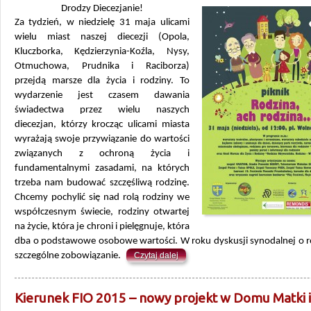
Drodzy Diecezjanie!
Za tydzień, w niedzielę 31 maja ulicami
wielu miast naszej diecezji (Opola,
Kluczborka, Kędzierzynia-Koźla, Nysy,
Otmuchowa, Prudnika i Raciborza)
przejdą marsze dla życia i rodziny. To
wydarzenie jest czasem dawania
świadectwa przez wielu naszych
diecezjan, którzy krocząc ulicami miasta
wyrażają swoje przywiązanie do wartości
związanych z ochroną życia i
fundamentalnymi zasadami, na których
trzeba nam budować szczęśliwą rodzinę.
Chcemy pochylić się nad rolą rodziny we
współczesnym świecie, rodziny otwartej
na życie, która je chroni i pielęgnuje, która
dba o podstawowe osobowe wartości. W roku dyskusji synodalnej o ro
szczególne zobowiązanie.
Czytaj dalej
Kierunek FIO 2015 – nowy projekt w Domu Matki i