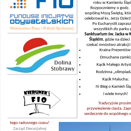
roku w Kamieniu Śląs
Rozpoczniemy o godz.
wspólną Mszą Świętą, któ
celebrował ks. Jerzy Dzier
Po Eucharystii zapra
wszystkich do parku 
Sanktuarium św. Jacka w
Śląskim
, gdzie na dzieci
czekać mnóstwo atrakcji 
Kraina Prezentów
Dmuchane zamki
Kącik Małego Artys
Rodzinna „olimpiad
Kącik Malucha;
IV Bieg o Kamień Ślą
i wiele innych!
Tradycyjnie prosi
przywiezienie ciasta.
Zap
serdecznie do wspólnego 
tego radosnego czasu!
Zarząd Diecezjalnej