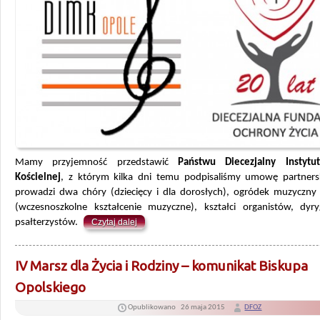
Mamy przyjemność przedstawić
Państwu Diecezjalny Instytu
Kościelnej
, z którym kilka dni temu podpisaliśmy umowę partner
prowadzi dwa chóry (dziecięcy i dla dorosłych), ogródek muzyczny d
(wczesnoszkolne kształcenie muzyczne), kształci organistów, dyr
psałterzystów.
Czytaj dalej
IV Marsz dla Życia i Rodziny – komunikat Biskupa
Opolskiego
Opublikowano
26 maja 2015
DFOZ