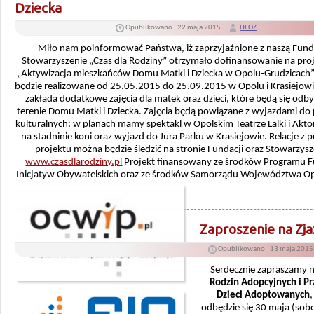
Dziecka
Opublikowano
22 maja 2015
DFOZ
Miło nam poinformować Państwa, iż zaprzyjaźnione z naszą Fund
Stowarzyszenie „Czas dla Rodziny” otrzymało dofinansowanie na proje
„Aktywizacja mieszkańców Domu Matki i Dziecka w Opolu-Grudzicach”
będzie realizowane od 25.05.2015 do 25.09.2015 w Opolu i Krasiejowi
zakłada dodatkowe zajęcia dla matek oraz dzieci, które będą się odb
terenie Domu Matki i Dziecka. Zajęcia będą powiązane z wyjazdami do
kulturalnych: w planach mamy spektakl w Opolskim Teatrze Lalki i Akto
na stadninie koni oraz wyjazd do Jura Parku w Krasiejowie. Relacje z 
projektu można będzie śledzić na stronie Fundacji oraz Stowarzysz
www.czasdlarodziny.pl
Projekt finansowany ze środków Programu 
Inicjatyw Obywatelskich oraz ze środków Samorządu Województwa Op
Zaproszenie na Zja
Opublikowano
13 maja 201
Serdecznie zapraszamy 
Rodzin Adopcyjnych i Pr
Dzieci Adoptowanych
odbędzie się 30 maja (sob