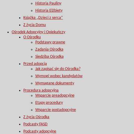
Historia Pauliny
Historia Elżbiety
Książka „Dzieci z serca”
Z życia Domu
Ośrodek Adopcyjny i Opiekuńczy
O Ośrodku
Podstawy prawne
Zadania Ośrodka
Siedziba Ośrodka
Przed adopcją
Jak zapisać się do Ośrodka?
Wymogi wobec kandydatów
Wymagane dokumenty
Procedura adopcyjna
Wsparcie preadopcyjne
Etapy procedury
Wsparcie postadopcyjne
Z życia Ośrodka
Podcasty FASD
Podcasty adopcyjne