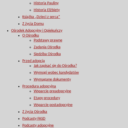
Historia Pauliny
Historia Elżbiety
Książka „Dzieci z serca”
Z życia Domu
Ośrodek Adopcyjny i Opiekuńczy
O Ośrodku
Podstawy prawne
Zadania Ośrodka
Siedziba Ośrodka
Przed adopcją
Jak zapisać się do Ośrodka?
Wymogi wobec kandydatów
Wymagane dokumenty
Procedura adopcyjna
Wsparcie preadopcyjne
Etapy procedury
Wsparcie postadopcyjne
Z życia Ośrodka
Podcasty FASD
Podcasty adopcyjne