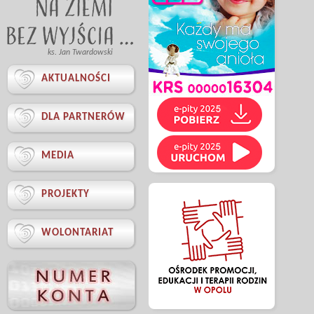
ks. Jan Twardowski

AKTUALNOŚCI

DLA PARTNERÓW

MEDIA

PROJEKTY

WOLONTARIAT