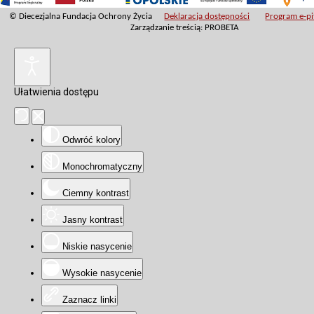
© Diecezjalna Fundacja Ochrony Życia
Deklaracja dostępności
Program e-pit
Zarządzanie treścią: PROBETA
Ułatwienia dostępu
Odwróć kolory
Monochromatyczny
Ciemny kontrast
Jasny kontrast
Niskie nasycenie
Wysokie nasycenie
Zaznacz linki