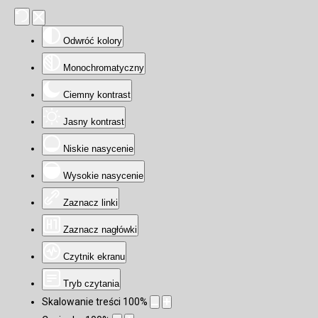
Odwróć kolory
Monochromatyczny
Ciemny kontrast
Jasny kontrast
Niskie nasycenie
Wysokie nasycenie
Zaznacz linki
Zaznacz nagłówki
Czytnik ekranu
Tryb czytania
Skalowanie treści
100
%