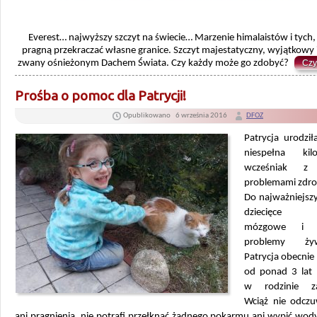
Everest… najwyższy szczyt na świecie… Marzenie himalaistów i tych,
pragną przekraczać własne granice. Szczyt majestatyczny, wyjątkowy i
zwany ośnieżonym Dachem Świata. Czy każdy może go zdobyć?
Czy
Prośba o pomoc dla Patrycji!
Opublikowano
6 września 2016
DFOZ
Patrycja urodził
niespełna kil
wcześniak z 
problemami zdr
Do najważniejsz
dziecięce po
mózgowe i 
problemy żyw
Patrycja obecnie 
od ponad 3 lat
w rodzinie zas
Wciąż nie odcz
ani pragnienia, nie potrafi przełknąć żadnego pokarmu ani wypić wody