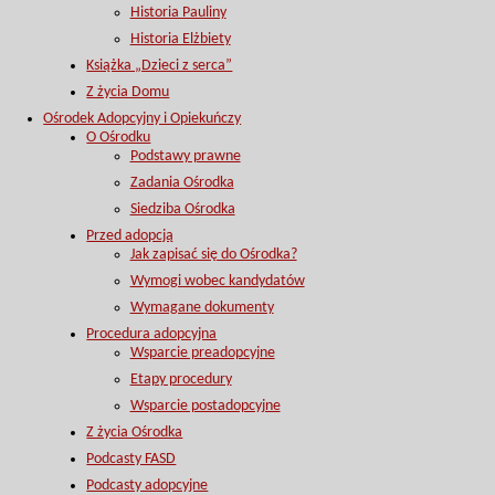
Historia Pauliny
Historia Elżbiety
Książka „Dzieci z serca”
Z życia Domu
Ośrodek Adopcyjny i Opiekuńczy
O Ośrodku
Podstawy prawne
Zadania Ośrodka
Siedziba Ośrodka
Przed adopcją
Jak zapisać się do Ośrodka?
Wymogi wobec kandydatów
Wymagane dokumenty
Procedura adopcyjna
Wsparcie preadopcyjne
Etapy procedury
Wsparcie postadopcyjne
Z życia Ośrodka
Podcasty FASD
Podcasty adopcyjne