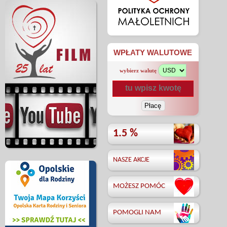
WPŁATY WALUTOWE
wybierz walutę
1.5 %
NASZE AKCJE
MOŻESZ POMÓC
POMOGLI NAM