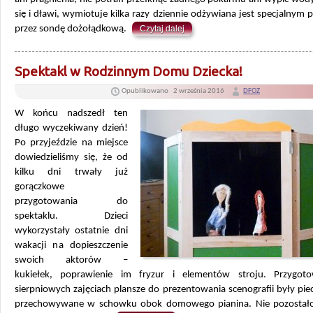
się i dławi, wymiotuje kilka razy dziennie odżywiana jest specjalny
przez sondę dożołądkową.
Czytaj dalej
Spektakl w Rodzinnym Domu Dziecka!
Opublikowano
2 września 2016
DFOZ
W końcu nadszedł ten
długo wyczekiwany dzień!
Po przyjeździe na miejsce
dowiedzieliśmy się, że od
kilku dni trwały już
gorączkowe
przygotowania do
spektaklu. Dzieci
wykorzystały ostatnie dni
wakacji na dopieszczenie
swoich aktorów –
kukiełek, poprawienie im fryzur i elementów stroju. Przygo
sierpniowych zajęciach plansze do prezentowania scenografii były pie
przechowywane w schowku obok domowego pianina. Nie pozostał