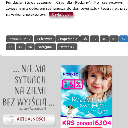
Fundacją Stowarzyszeniu „Czas dla Rodziny”. Po czerwcowym 
związanym z doborem scenariuszy do domowej sztuki teatralnej, przy
na wykonanie aktorów!
Czytaj dalej
Strona 42 z 59
« Pierwsza
‹ Poprzednia
38
39
40
41
42
44
45
46
Następna ›
Ostatnia »
ks. Jan Twardowski

AKTUALNOŚCI