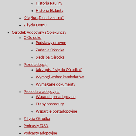
Historia Pauliny
Historia Elżbiety
Książka „Dzieci z serca”
Z życia Domu
Ośrodek Adopcyjny i Opiekuńczy
O Ośrodku
Podstawy prawne
Zadania Ośrodka
Siedziba Ośrodka
Przed adopcją
Jak zapisać się do Ośrodka?
Wymogi wobec kandydatów
Wymagane dokumenty
Procedura adopcyjna
Wsparcie preadopcyjne
Etapy procedury
Wsparcie postadopcyjne
Z życia Ośrodka
Podcasty FASD
Podcasty adopcyjne