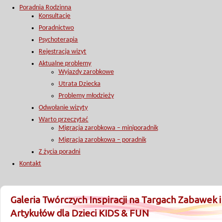
Poradnia Rodzinna
Konsultacje
Poradnictwo
Psychoterapia
Rejestracja wizyt
Aktualne problemy
Wyjazdy zarobkowe
Utrata Dziecka
Problemy młodzieży
Odwołanie wizyty
Warto przeczytać
Migracja zarobkowa – miniporadnik
Migracja zarobkowa – poradnik
Z życia poradni
Kontakt
Galeria Twórczych Inspiracji na Targach Zabawek i
Artykułów dla Dzieci KIDS & FUN