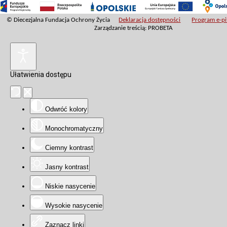
© Diecezjalna Fundacja Ochrony Życia
Deklaracja dostępności
Program e-pit
Zarządzanie treścią: PROBETA
Ułatwienia dostępu
Odwróć kolory
Monochromatyczny
Ciemny kontrast
Jasny kontrast
Niskie nasycenie
Wysokie nasycenie
Zaznacz linki