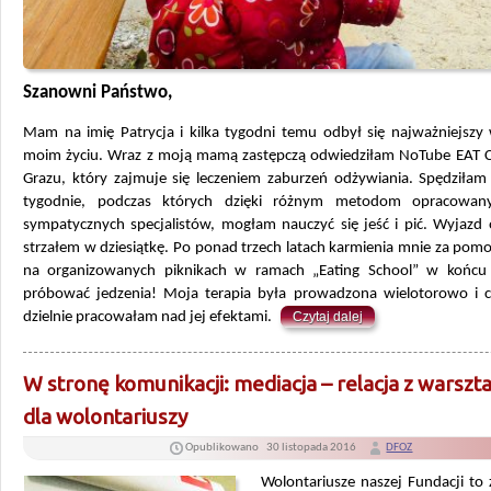
Szanowni Państwo,
Mam na imię Patrycja i kilka tygodni temu odbył się najważniejszy
moim życiu. Wraz z moją mamą zastępczą odwiedziłam NoTube EAT
Grazu, który zajmuje się leczeniem zaburzeń odżywiania. Spędziła
tygodnie, podczas których dzięki różnym metodom opracowan
sympatycznych specjalistów, mogłam nauczyć się jeść i pić. Wyjazd 
strzałem w dziesiątkę. Po ponad trzech latach karmienia mnie za pom
na organizowanych piknikach w ramach „Eating School” w końcu
próbować jedzenia! Moja terapia była prowadzona wielotorowo i c
dzielnie pracowałam nad jej efektami.
Czytaj dalej
W stronę komunikacji: mediacja – relacja z warszt
dla wolontariuszy
Opublikowano
30 listopada 2016
DFOZ
Wolontariusze naszej Fundacji to