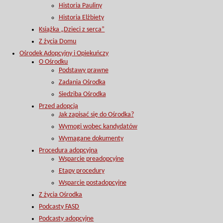
Historia Pauliny
Historia Elżbiety
Książka „Dzieci z serca”
Z życia Domu
Ośrodek Adopcyjny i Opiekuńczy
O Ośrodku
Podstawy prawne
Zadania Ośrodka
Siedziba Ośrodka
Przed adopcją
Jak zapisać się do Ośrodka?
Wymogi wobec kandydatów
Wymagane dokumenty
Procedura adopcyjna
Wsparcie preadopcyjne
Etapy procedury
Wsparcie postadopcyjne
Z życia Ośrodka
Podcasty FASD
Podcasty adopcyjne