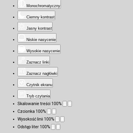
Monochromatyczny
Ciemny kontrast
Jasny kontrast
Niskie nasycenie
Wysokie nasycenie
Zaznacz linki
Zaznacz nagłówki
Czytnik ekranu
Tryb czytania
Skalowanie treści
100
%
Czcionka
100
%
Wysokość linii
100
%
Odstęp liter
100
%