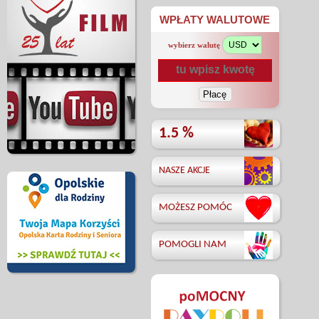
WPŁATY WALUTOWE
wybierz walutę
1.5 %
NASZE AKCJE
MOŻESZ POMÓC
POMOGLI NAM