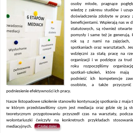
osoby młode, pragnące pogłęb
wiedzę z zakresu studiów i uzupe
doświadczenia zdobyte w pracy 
beneficjentami. Wspierają nas w d
statutowych, są również otwart
pomysły i same też je generują. 
rok są z nami na zajęciach, 
spotkaniach oraz warsztatach. Je
wdzięczni za stałą pracę na rze
organizacji i w podzięce za tru
roku rozpoczęliśmy organizac
spotkań-szkoleń, które mają
podnieść ich kompetencje za
osobiste, a także przyczyni
podniesienie efektywności ich pracy.
Nasze listopadowe szkolenie stanowiło kontynuację spotkania z maja 
w którym przedstawiliśmy czym jest mediacja oraz gdzie się ją st
teoretycznym przygotowaniu przyszedł czas na warsztaty, podcza
wolontariuszki ćwiczyły na konkretnych przykładach stosowani
mediacyjnych.
Czytaj dalej