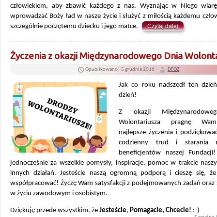
człowiekiem, aby zbawić każdego z nas. Wyznając w Niego wiar
wprowadzać Boży ład w nasze życie i służyć z miłością każdemu czło
szczególnie poczętemu dziecku i jego matce.
Czytaj dalej
Życzenia z okazji Międzynarodowego Dnia Wolont
Opublikowano
5 grudnia 2016
DFOZ
Jak co roku nadszedł ten dzi
dzień!
Z okazji Międzynarodowe
Wolontariusza pragnę Wam
najlepsze życzenia i podziękowa
codzienny trud i starania 
beneficjentów naszej Fundacji!
jednocześnie za wszelkie pomysły, inspiracje, pomoc w trakcie naszy
innych działań. Jesteście naszą ogromną podporą i cieszę się, 
współpracować! Życzę Wam satysfakcji z podejmowanych zadań oraz
w życiu zawodowym i osobistym.
Dziękuję przede wszystkim, że
Jesteście
,
Pomagacie,
Chcecie!
:-)