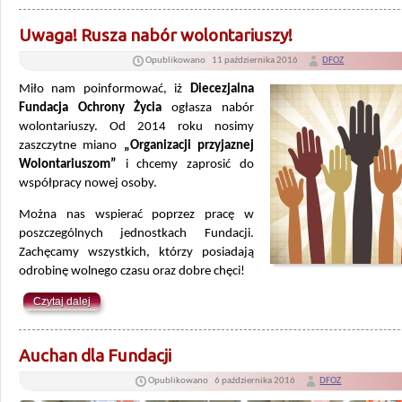
Uwaga! Rusza nabór wolontariuszy!
Opublikowano
11 października 2016
DFOZ
Miło nam poinformować, iż
Diecezjalna
Fundacja Ochrony Życia
ogłasza nabór
wolontariuszy. Od 2014 roku nosimy
zaszczytne miano
„Organizacji przyjaznej
Wolontariuszom”
i chcemy zaprosić do
współpracy nowej osoby.
Można nas wspierać poprzez pracę w
poszczególnych jednostkach Fundacji.
Zachęcamy wszystkich, którzy posiadają
odrobinę wolnego czasu oraz dobre chęci!
Czytaj dalej
Auchan dla Fundacji
Opublikowano
6 października 2016
DFOZ