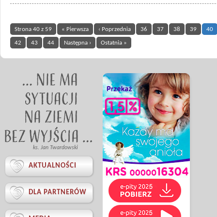
Strona 40 z 59
« Pierwsza
‹ Poprzednia
36
37
38
39
40
42
43
44
Następna ›
Ostatnia »
ks. Jan Twardowski

AKTUALNOŚCI

DLA PARTNERÓW