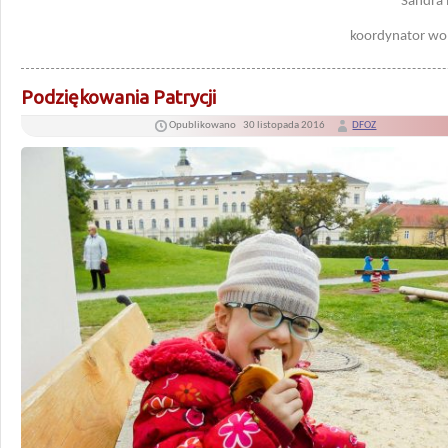
Sandra
koordynator wol
Podziękowania Patrycji
Opublikowano
30 listopada 2016
DFOZ