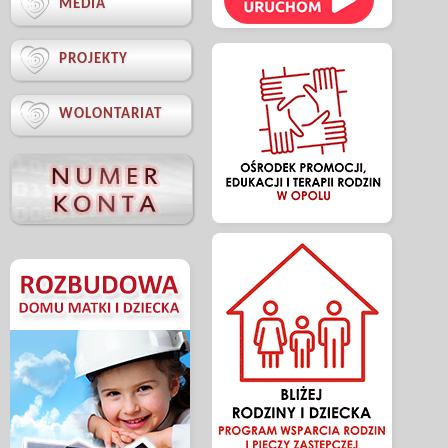

MEDIA

PROJEKTY

WOLONTARIAT