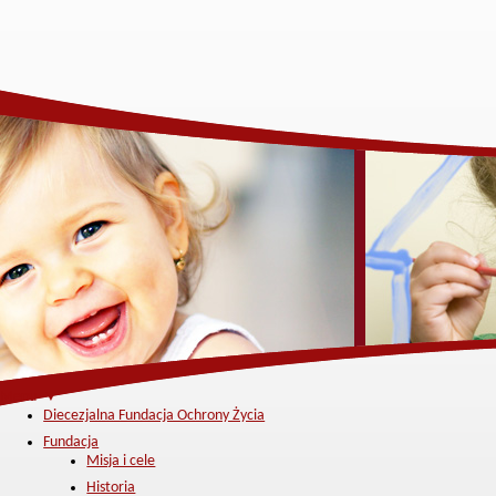
Menu ▼
Diecezjalna Fundacja Ochrony Życia
Fundacja
Misja i cele
Historia