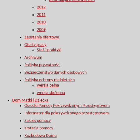
2012
2011
2010
2009
Zapytania ofertowe
Oferty pracy
Staż i praktyki
Archiwum
Polityka prywatności
Bezpieczeństwo danych osobowych
Polityka ochrony małoletnich
wersja pełna
wersja skrócona
Dom Matki i Dziecka
Ośrodki Pomocy Pokrzywdzonym Przestępstwem
Informator dla pokrzywdzonego przestępstwem
Zakres pomocy
Kryteria pomocy
Rozbudowa Domu