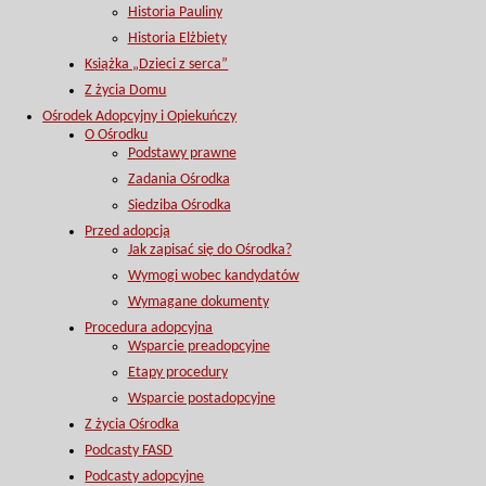
Historia Pauliny
Historia Elżbiety
Książka „Dzieci z serca”
Z życia Domu
Ośrodek Adopcyjny i Opiekuńczy
O Ośrodku
Podstawy prawne
Zadania Ośrodka
Siedziba Ośrodka
Przed adopcją
Jak zapisać się do Ośrodka?
Wymogi wobec kandydatów
Wymagane dokumenty
Procedura adopcyjna
Wsparcie preadopcyjne
Etapy procedury
Wsparcie postadopcyjne
Z życia Ośrodka
Podcasty FASD
Podcasty adopcyjne