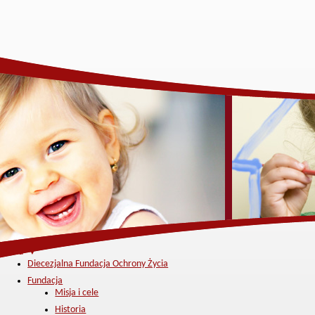
Menu ▼
Diecezjalna Fundacja Ochrony Życia
Fundacja
Misja i cele
Historia