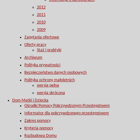
2012
2011
2010
2009
Zapytania ofertowe
Oferty pracy
Staż i praktyki
Archiwum
Polityka prywatności
Bezpieczeństwo danych osobowych
Polityka ochrony małoletnich
wersja pełna
wersja skrócona
Dom Matki i Dziecka
Ośrodki Pomocy Pokrzywdzonym Przestępstwem
Informator dla pokrzywdzonego przestępstwem
Zakres pomocy
Kryteria pomocy
Rozbudowa Domu