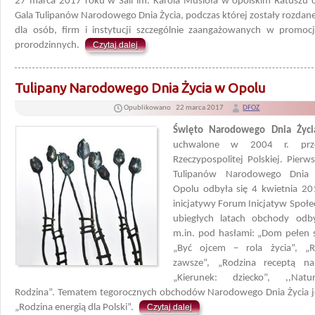
27 marca 2017 roku w Sali im. Karola Musioła w opolskim Ratuszu o
Gala Tulipanów Narodowego Dnia Życia, podczas której zostały rozdane
dla osób, firm i instytucji szczególnie zaangażowanych w promocj
prorodzinnych.
Czytaj dalej
Tulipany Narodowego Dnia Życia w Opolu
Opublikowano
22 marca 2017
DFOZ
Święto Narodowego Dnia Życi
uchwalone w 2004 r. prz
Rzeczypospolitej Polskiej. Pierw
Tulipanów Narodowego Dnia
Opolu odbyła się 4 kwietnia 20
inicjatywy Forum Inicjatyw Społ
ubiegłych latach obchody odb
m.in. pod hasłami: „Dom pełen 
„Być ojcem – rola życia”, „
zawsze”, „Rodzina receptą na
„Kierunek: dziecko”, ,,Natu
Rodzina”. Tematem tegorocznych obchodów Narodowego Dnia Życia je
„Rodzina energią dla Polski”.
Czytaj dalej