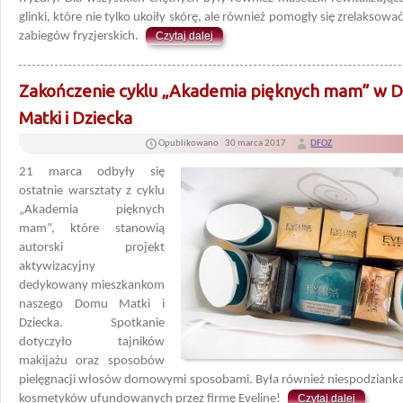
glinki, które nie tylko ukoiły skórę, ale również pomogły się zrelaksować
zabiegów fryzjerskich.
Czytaj dalej
Zakończenie cyklu „Akademia pięknych mam” w
Matki i Dziecka
Opublikowano
30 marca 2017
DFOZ
21 marca odbyły się
ostatnie warsztaty z cyklu
„Akademia pięknych
mam”, które stanowią
autorski projekt
aktywizacyjny
dedykowany mieszkankom
naszego Domu Matki i
Dziecka. Spotkanie
dotyczyło tajników
makijażu oraz sposobów
pielęgnacji włosów domowymi sposobami. Była również niespodzianka
kosmetyków ufundowanych przez firmę Eveline!
Czytaj dalej