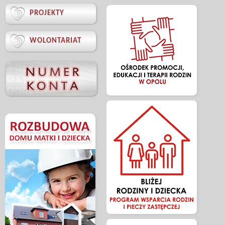

PROJEKTY

WOLONTARIAT