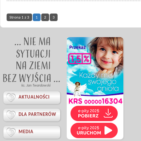
Strona 1 z 3
1
2
3
ks. Jan Twardowski

AKTUALNOŚCI

DLA PARTNERÓW

MEDIA