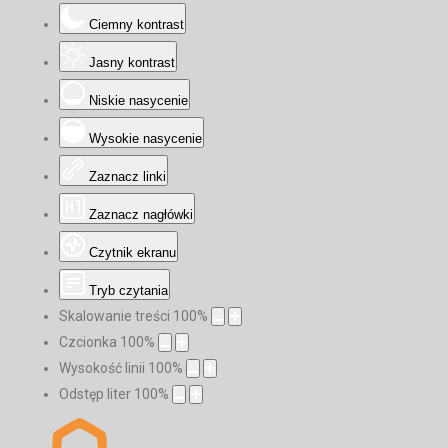
Ciemny kontrast
Jasny kontrast
Niskie nasycenie
Wysokie nasycenie
Zaznacz linki
Zaznacz nagłówki
Czytnik ekranu
Tryb czytania
Skalowanie treści
100
%
Czcionka
100
%
Wysokość linii
100
%
Odstęp liter
100
%