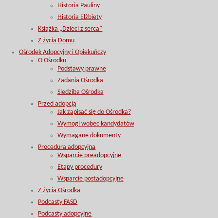
Historia Pauliny
Historia Elżbiety
Książka „Dzieci z serca”
Z życia Domu
Ośrodek Adopcyjny i Opiekuńczy
O Ośrodku
Podstawy prawne
Zadania Ośrodka
Siedziba Ośrodka
Przed adopcją
Jak zapisać się do Ośrodka?
Wymogi wobec kandydatów
Wymagane dokumenty
Procedura adopcyjna
Wsparcie preadopcyjne
Etapy procedury
Wsparcie postadopcyjne
Z życia Ośrodka
Podcasty FASD
Podcasty adopcyjne