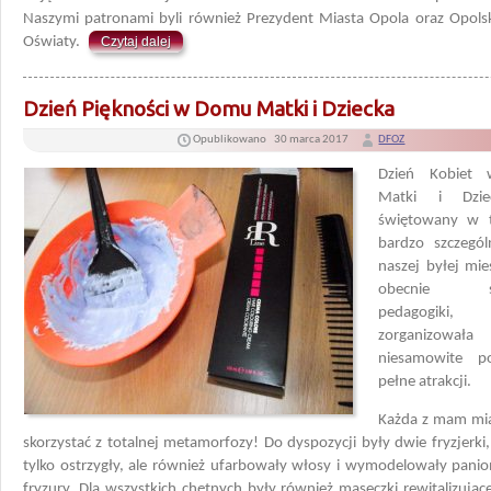
Naszymi patronami byli również Prezydent Miasta Opola oraz Opolsk
Oświaty.
Czytaj dalej
Dzień Piękności w Domu Matki i Dziecka
Opublikowano
30 marca 2017
DFOZ
Dzień Kobiet
Matki i Dzie
świętowany w 
bardzo szczegól
naszej byłej mi
obecnie st
pedagogiki
zorganizowała
niesamowite po
pełne atrakcji.
Każda z mam mia
skorzystać z totalnej metamorfozy! Do dyspozycji były dwie fryzjerki,
tylko ostrzygły, ale również ufarbowały włosy i wymodelowały pan
fryzury. Dla wszystkich chętnych były również maseczki rewitalizując