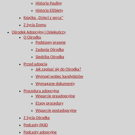
Historia Pauliny
Historia Elżbiety
Książka „Dzieci z serca”
Z życia Domu
Ośrodek Adopcyjny i Opiekuńczy
O Ośrodku
Podstawy prawne
Zadania Ośrodka
Siedziba Ośrodka
Przed adopcją
Jak zapisać się do Ośrodka?
Wymogi wobec kandydatów
Wymagane dokumenty
Procedura adopcyjna
Wsparcie preadopcyjne
Etapy procedury
Wsparcie postadopcyjne
Z życia Ośrodka
Podcasty FASD
Podcasty adopcyjne