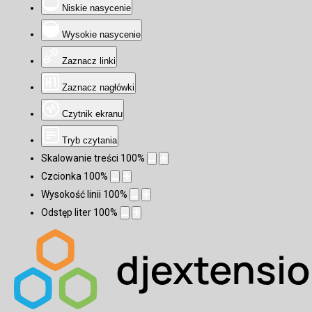
Niskie nasycenie
Wysokie nasycenie
Zaznacz linki
Zaznacz nagłówki
Czytnik ekranu
Tryb czytania
Skalowanie treści
100
%
Czcionka
100
%
Wysokość linii
100
%
Odstęp liter
100
%