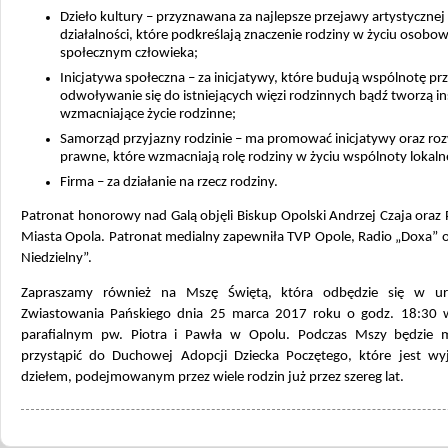
Dzieło kultury – przyznawana za najlepsze przejawy artystycznej
działalności, które podkreślają znaczenie rodziny w życiu osobo
społecznym człowieka;
Inicjatywa społeczna – za inicjatywy, które budują wspólnotę pr
odwoływanie się do istniejących więzi rodzinnych bądź tworzą in
wzmacniające życie rodzinne;
Samorząd przyjazny rodzinie – ma promować inicjatywy oraz ro
prawne, które wzmacniają rolę rodziny w życiu wspólnoty lokaln
Firma – za działanie na rzecz rodziny.
Patronat honorowy nad Galą objęli Biskup Opolski Andrzej Czaja oraz
Miasta Opola. Patronat medialny zapewniła TVP Opole, Radio „Doxa” 
Niedzielny”.
Zapraszamy również na Mszę Świętą, która odbędzie się w ur
Zwiastowania Pańskiego dnia 25 marca 2017 roku o godz. 18:30 w
parafialnym pw. Piotra i Pawła w Opolu. Podczas Mszy będzie 
przystąpić do Duchowej Adopcji Dziecka Poczętego, które jest w
dziełem, podejmowanym przez wiele rodzin już przez szereg lat.