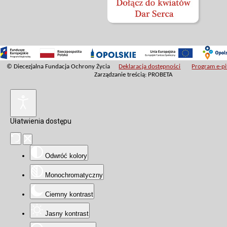
© Diecezjalna Fundacja Ochrony Życia
Deklaracja dostępności
Program e-pit
Zarządzanie treścią: PROBETA
Ułatwienia dostępu
Odwróć kolory
Monochromatyczny
Ciemny kontrast
Jasny kontrast