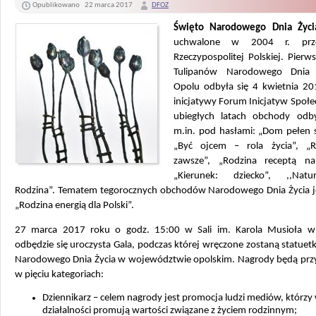
Opublikowano
22 marca 2017
DFOZ
Święto Narodowego Dnia Życi
uchwalone w 2004 r. prz
Rzeczypospolitej Polskiej. Pierw
Tulipanów Narodowego Dnia
Opolu odbyła się 4 kwietnia 20
inicjatywy Forum Inicjatyw Społ
ubiegłych latach obchody odb
m.in. pod hasłami: „Dom pełen 
„Być ojcem – rola życia”, „
zawsze”, „Rodzina receptą na
„Kierunek: dziecko”, ,,Natu
Rodzina”. Tematem tegorocznych obchodów Narodowego Dnia Życia je
„Rodzina energią dla Polski”.
27 marca 2017 roku o godz. 15:00 w Sali im. Karola Musioła w
odbędzie się uroczysta Gala, podczas której wręczone zostaną statuetk
Narodowego Dnia Życia w województwie opolskim. Nagrody będą pr
w pięciu kategoriach:
Dziennikarz – celem nagrody jest promocja ludzi mediów, którzy
działalności promują wartości związane z życiem rodzinnym;