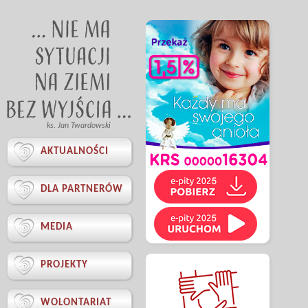
ks. Jan Twardowski

AKTUALNOŚCI

DLA PARTNERÓW

MEDIA

PROJEKTY

WOLONTARIAT