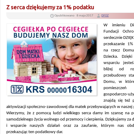
Z serca dziękujemy za 1% podatku
Opublikowano
8 maja 2017
DFOZ
W imieniu Diec
Fundacji Ochro
serdecznie DZIĘ
przekazanie 1%
na rzecz Domu
Dziecka. Dzięk
wsparciu jeste
bliżej od roz
przebudowy star
Domu, w które
pomieszczeń
gospodarczo-uż
znajdą się też 
aktywizacji społeczno-zawodowej dla matek przebywających w naszej 
Wierzymy, że z pomocą ludzi wielkiego serca damy im szansę na 
samodzielnego życia wolnego od przemocy i cierpienia. Dziękujemy za 
i wsparcie naszych działań oraz za zaufanie, którym nas obdar
przekazując ten podatkowy dar.