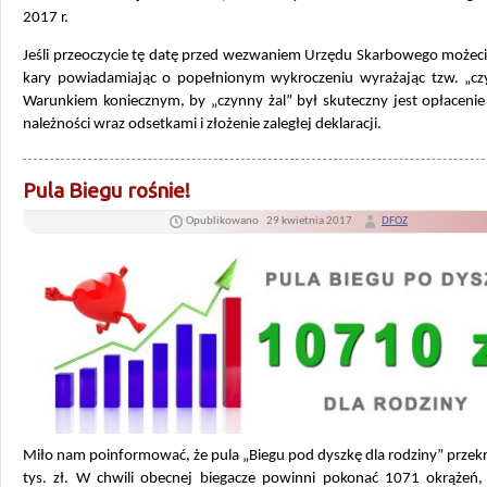
2017 r.
Jeśli przeoczycie tę datę przed wezwaniem Urzędu Skarbowego możeci
kary powiadamiając o popełnionym wykroczeniu wyrażając tzw. „czy
Warunkiem koniecznym, by „czynny żal” był skuteczny jest opłacenie
należności wraz odsetkami i złożenie zaległej deklaracji.
Pula Biegu rośnie!
Opublikowano
29 kwietnia 2017
DFOZ
Miło nam poinformować, że pula „Biegu pod dyszkę dla rodziny” przek
tys. zł. W chwili obecnej biegacze powinni pokonać 1071 okrążeń,