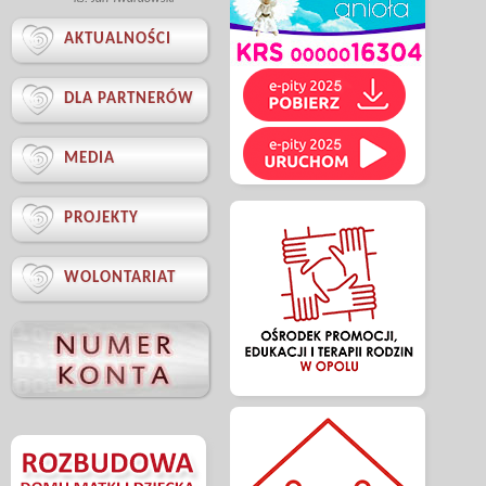

AKTUALNOŚCI

DLA PARTNERÓW

MEDIA

PROJEKTY

WOLONTARIAT