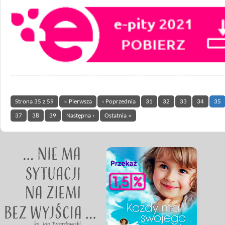
Strona 35 z 59
« Pierwsza
‹ Poprzednia
31
32
33
34
35
37
38
39
Następna ›
Ostatnia »
ks. Jan Twardowski