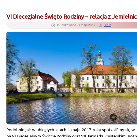
VI Diecezjalne Święto Rodziny – relacja z Jemielnic
Opublikowano
4 maja 2017
DFOZ
Podobnie jak w ubiegłych latach 1 maja 2017 roku spotkaliśmy się w 
na VI Diecezjalnym Święcie Rodziny oraz VII Jarmarku Cysterskim. Roz