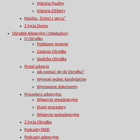
Historia Pauliny
Historia Elżbiety
Książka „Dzieci z serca”
Z życia Domu
Ośrodek Adopcyjny i Opiekuńczy
O Ośrodku
Podstawy prawne
Zadania Ośrodka
Siedziba Ośrodka
Przed adopcją
Jak zapisać się do Ośrodka?
Wymogi wobec kandydatów
Wymagane dokumenty
Procedura adopcyjna
Wsparcie preadopcyjne
Etapy procedury
Wsparcie postadopcyjne
Z życia Ośrodka
Podcasty FASD
Podcasty adopcyjne