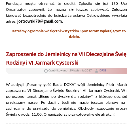
Fundacja mogła otrzymać te środki. Zgłosiło się już 130 Ucz
Organizator zapewnił, że można się jeszcze zapisywać. Zgłoszen
kierować bezpośrednio do księdza Jarosława Ostrowskiego wysyłają
adres:
jostrowski78@gmail.com.
Jesteśmy ogromnie wdzięczni wszystkim Sponsorom wpierającym to 
dzieło.
Zaproszenie do Jemielnicy na VII Diecezjalne Świę
Rodziny i VI Jarmark Cysterski
Opublikowano
29 kwietnia 2017
DFOZ
W audycji „Poranny gość Radia DOXA” wójt Jemielnicy Piotr Marci
zaprasza na VI Diecezjalne Święto Rodziny i VII Jarmark Cysterski. 
poruszono temat „Biegu po dyszkę dla rodziny”, z którego dochód
przekazany naszej Fundacji . Jeśli nie macie jeszcze planów n
zachęcamy do przyjazdu do Jemielnicy. Obchody rozpocznie urocz
Święta o godz. 11.00. Organizatorzy przygotowali wiele atrakcji!