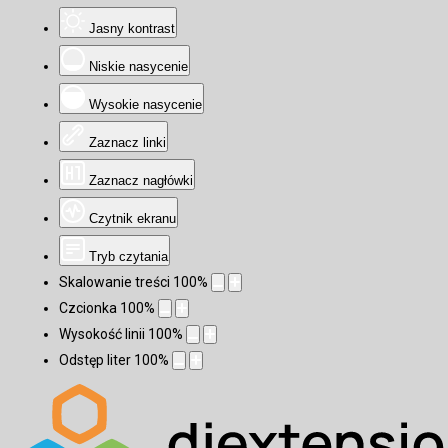
Jasny kontrast
Niskie nasycenie
Wysokie nasycenie
Zaznacz linki
Zaznacz nagłówki
Czytnik ekranu
Tryb czytania
Skalowanie treści
100
%
Czcionka
100
%
Wysokość linii
100
%
Odstęp liter
100
%