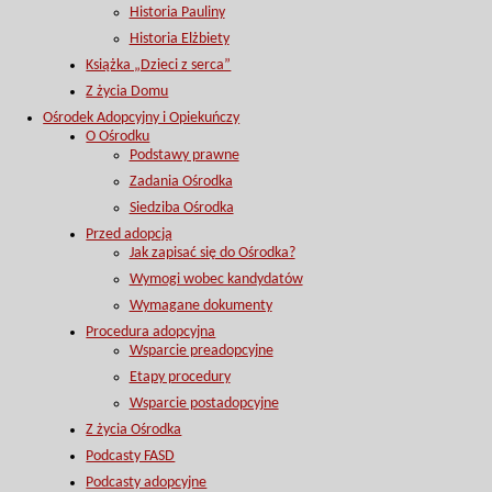
Historia Pauliny
Historia Elżbiety
Książka „Dzieci z serca”
Z życia Domu
Ośrodek Adopcyjny i Opiekuńczy
O Ośrodku
Podstawy prawne
Zadania Ośrodka
Siedziba Ośrodka
Przed adopcją
Jak zapisać się do Ośrodka?
Wymogi wobec kandydatów
Wymagane dokumenty
Procedura adopcyjna
Wsparcie preadopcyjne
Etapy procedury
Wsparcie postadopcyjne
Z życia Ośrodka
Podcasty FASD
Podcasty adopcyjne