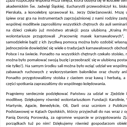
Zjazd rozpoczęła wspólna Msza święta, która odbyła się w kościele se
akademickim Św. Jadwigi Śląskiej. Eucharystii przewodniczył ks. bis
Pierskała, a koncelebrę sprawował ks. Jerzy Dzierżanowski. Mszę u
śpiew oraz gra na instrumentach zaprzyjaźnionej z nami rodziny zast
wspólnej modlitwie zaprosiliśmy wszystkich chętnych do auli seminar
na dzieci czekało już mnóstwo atrakcji: poza ulubioną „Krainą P
wolontariusze przygotowali „Pracownię masek karnawałowych”,
samodzielnie bądź z ich życzliwą pomocą można było ozdobić własną
jednocześnie dowiedzieć się wiele o tradycjach karnawałowych obcho
Polsce i na świecie. Ponadto na wszystkich chętnych czekało stoisko,
można było pomalować swoją buzię i przeobrazić się w ulubioną postać 
nie tylko!). Na samym środku sali można było wziąć udział we wspólny
zabawach ruchowych z wykorzystaniem baloników oraz chusty ani
Ponadto przygotowaliśmy stoiska z ciastem oraz kawą i herbatą, a 
części spotkania zapraszaliśmy do wspólnego kolędowania.
Pragniemy serdecznie podziękować Państwu za udział w Zjeździe 
modlitwę. Dziękujemy również wolontariuszkom Fundacji: Karolinie, 
Martynie, Agacie, Benedykcie, Oli, Darii oraz uczniom z Publiczn
Podstawowej w Kątach Opolskich, którzy przyjechali do nas wraz z 
Panią Dorotą Porowską, za ogromne wsparcie w przygotowaniu Zj
porządkach tuż po nim! Dziękujemy również gospodarzom obie