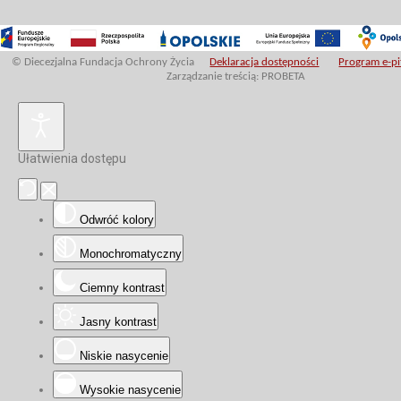
© Diecezjalna Fundacja Ochrony Życia
Deklaracja dostępności
Program e-pit
Zarządzanie treścią: PROBETA
Ułatwienia dostępu
Odwróć kolory
Monochromatyczny
Ciemny kontrast
Jasny kontrast
Niskie nasycenie
Wysokie nasycenie