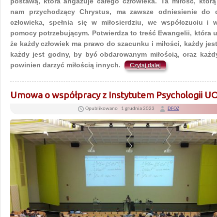
postawą, która
angażuje całego człowieka. Ta miłość, którą
nam przychodzący Chrystus, ma
zawsze odniesienie do 
człowieka, spełnia się w miłosierdziu, we współczuciu
i 
pomocy potrzebującym. Potwierdza to treść Ewangelii, która 
że każdy
człowiek ma prawo do szacunku i miłości, każdy jes
każdy jest godny, by być
obdarowanym miłością, oraz każd
powinien darzyć miłością innych.
Czytaj dalej
Umowa o współpracy z Instytutem Psychologii U
Opublikowano
1 grudnia 2023
DFOZ