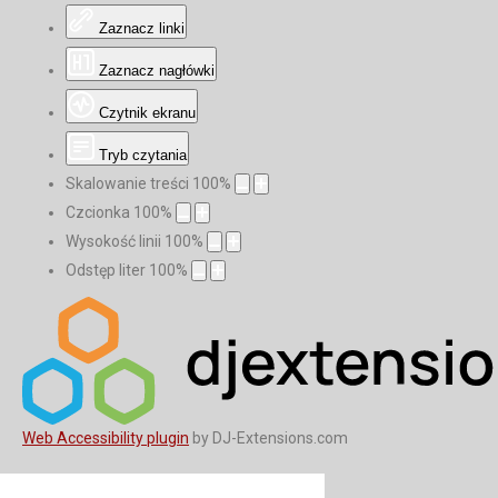
Zaznacz linki
Zaznacz nagłówki
Czytnik ekranu
Tryb czytania
Skalowanie treści
100
%
Czcionka
100
%
Wysokość linii
100
%
Odstęp liter
100
%
Web Accessibility plugin
by DJ-Extensions.com