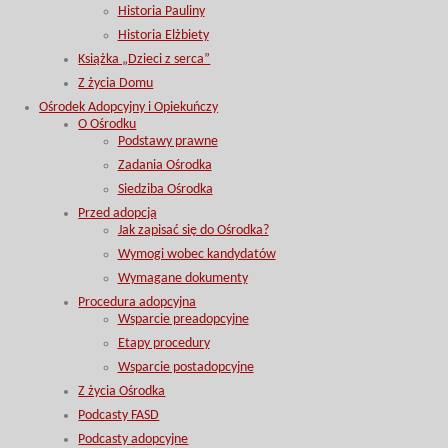
Historia Pauliny
Historia Elżbiety
Książka „Dzieci z serca”
Z życia Domu
Ośrodek Adopcyjny i Opiekuńczy
O Ośrodku
Podstawy prawne
Zadania Ośrodka
Siedziba Ośrodka
Przed adopcją
Jak zapisać się do Ośrodka?
Wymogi wobec kandydatów
Wymagane dokumenty
Procedura adopcyjna
Wsparcie preadopcyjne
Etapy procedury
Wsparcie postadopcyjne
Z życia Ośrodka
Podcasty FASD
Podcasty adopcyjne