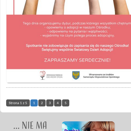
Strona 1 z 5
1
2
3
4
5