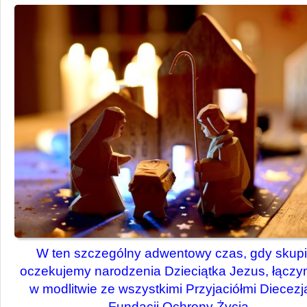
W ten szczególny adwentowy czas, gdy skupi
oczekujemy narodzenia Dzieciątka Jezus, łączy
w modlitwie ze wszystkimi Przyjaciółmi Diecezj
Fundacji Ochrony Życia.