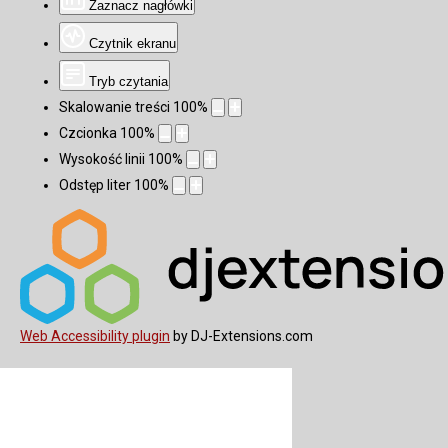
Zaznacz nagłówki
Czytnik ekranu
Tryb czytania
Skalowanie treści
100
%
Czcionka
100
%
Wysokość linii
100
%
Odstęp liter
100
%
Web Accessibility plugin
by DJ-Extensions.com