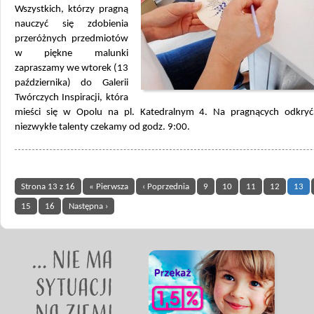
Wszystkich, którzy pragną
nauczyć się zdobienia
przeróżnych przedmiotów
w piękne malunki
zapraszamy we wtorek (13
października) do Galerii
Twórczych Inspiracji, która
mieści się w Opolu na pl. Katedralnym 4. Na pragnących odkry
niezwykłe talenty czekamy od godz. 9:00.
Strona 13 z 16
« Pierwsza
‹ Poprzednia
9
10
11
12
13
15
16
Następna ›