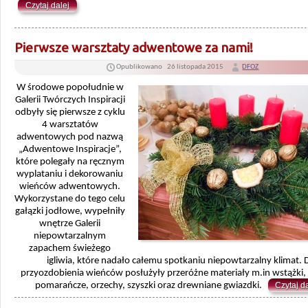
Czytaj dalej
Pierwsze warsztaty adwentowe za nami!
Opublikowano
26 listopada 2015
DFOZ
W środowe popołudnie w
Galerii Twórczych Inspiracji
odbyły się pierwsze z cyklu
4 warsztatów
adwentowych pod nazwą
„Adwentowe Inspiracje”,
które polegały na ręcznym
wyplataniu i dekorowaniu
wieńców adwentowych.
Wykorzystane do tego celu
gałązki jodłowe, wypełniły
wnętrze Galerii
niepowtarzalnym
zapachem świeżego
igliwia, które nadało całemu spotkaniu niepowtarzalny klimat. 
przyozdobienia wieńców posłużyły przeróżne materiały m.in wstążki,
pomarańcze, orzechy, szyszki oraz drewniane gwiazdki.
Czytaj d