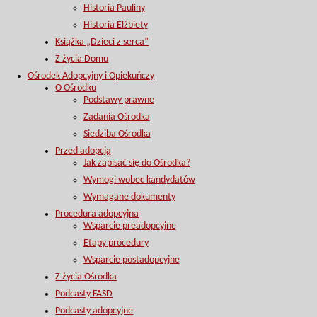
Historia Pauliny
Historia Elżbiety
Książka „Dzieci z serca”
Z życia Domu
Ośrodek Adopcyjny i Opiekuńczy
O Ośrodku
Podstawy prawne
Zadania Ośrodka
Siedziba Ośrodka
Przed adopcją
Jak zapisać się do Ośrodka?
Wymogi wobec kandydatów
Wymagane dokumenty
Procedura adopcyjna
Wsparcie preadopcyjne
Etapy procedury
Wsparcie postadopcyjne
Z życia Ośrodka
Podcasty FASD
Podcasty adopcyjne