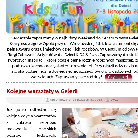
Serdecznie zapraszamy w najbliższy weekend do Centrum Wystawie
Kongresowego w Opolu przy ul. Wrocławskiej 158, które zamieni się 
pełną gwaru oraz uśmiechów dzieci i ich rodziców. W Centrum odbywać
Targi Zabawek i Artykułów dla Dzieci KIDS & FUN. Zapraszamy do stoisk
Twórczych Inspiracji, które będzie pełne ręcznie robionych maskotek, 
poduszko-koców oraz galanterii drewnianej. Przy okazji odwiedzin 
stoiska będzie można dowiedzieć się szczegółów o prowadzonych pr
warsztatach. Zapraszamy całe rodziny!
Czytaj dalej
Kolejne warsztaty w Galerii
Opublikowano
12 października 2015
DFOZ
Już jutro odbędzie się
kolejna edycja warsztatów
z zakresu ręcznego
malowania opolskich
wzorów ludowych.