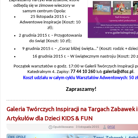
Zapraszamy na cykl warsztatów, które
odbędą się w zimowe wieczory w
samym centrum Opola:
25 listopada 2015 r. –
Adwentowe inspiracje (Koszt: 10
zł);
2 grudnia 2015 r. – Przygotowania
do świąt (Koszt: 10 zł);
9 grudnia 2015 r. – „Coraz bliżej święta…” (Koszt: rodzic + dzieci
16 grudnia 2015 r. – W świątecznym nastroju (Koszt: 20 z
Początek warsztatów o godz. 17:00 w Galerii Twórczych Inspiracji pr
Katedralnym 4. Zapisy:
77 44 10 260
lub
galeria@dfoz.pl
.
Koszt udziału w całym cyklu Warsztatów Adwentowych: 50 zł
Zapraszamy!
Galeria Twórczych Inspiracji na Targach Zabawek i
Artykułów dla Dzieci KIDS & FUN
Opublikowano
3 listopada 2015
DFOZ