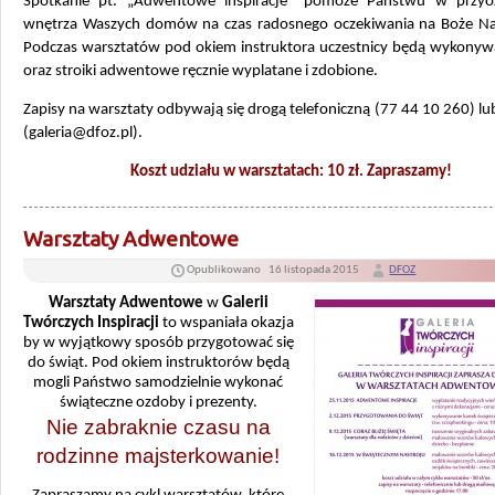
Spotkanie pt. „Adwentowe inspiracje” pomoże Państwu w przyo
wnętrza Waszych domów na czas radosnego oczekiwania na Boże Na
Podczas warsztatów pod okiem instruktora uczestnicy będą wykonyw
oraz stroiki adwentowe ręcznie wyplatane i zdobione.
Zapisy na warsztaty odbywają się drogą telefoniczną (77 44 10 260) l
(galeria@dfoz.pl).
Koszt udziału w warsztatach: 10 zł. Zapraszamy!
Warsztaty Adwentowe
Opublikowano
16 listopada 2015
DFOZ
Warsztaty Adwentowe
w
Galerii
Twórczych Inspiracji
to wspaniała okazja
by w wyjątkowy sposób przygotować się
do świąt. Pod okiem instruktorów będą
mogli Państwo samodzielnie wykonać
świąteczne ozdoby i prezenty.
Nie zabraknie czasu na
rodzinne majsterkowanie!