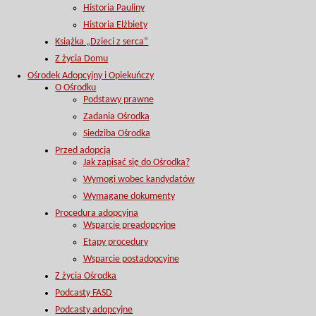
Historia Pauliny
Historia Elżbiety
Książka „Dzieci z serca”
Z życia Domu
Ośrodek Adopcyjny i Opiekuńczy
O Ośrodku
Podstawy prawne
Zadania Ośrodka
Siedziba Ośrodka
Przed adopcją
Jak zapisać się do Ośrodka?
Wymogi wobec kandydatów
Wymagane dokumenty
Procedura adopcyjna
Wsparcie preadopcyjne
Etapy procedury
Wsparcie postadopcyjne
Z życia Ośrodka
Podcasty FASD
Podcasty adopcyjne