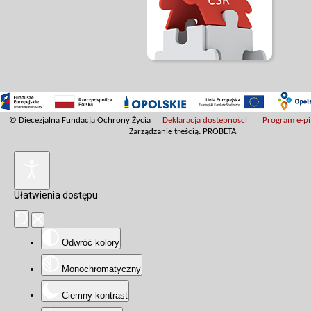
© Diecezjalna Fundacja Ochrony Życia
Deklaracja dostępności
Program e-pit
Zarządzanie treścią: PROBETA
Ułatwienia dostępu
Odwróć kolory
Monochromatyczny
Ciemny kontrast