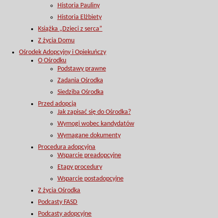
Historia Pauliny
Historia Elżbiety
Książka „Dzieci z serca”
Z życia Domu
Ośrodek Adopcyjny i Opiekuńczy
O Ośrodku
Podstawy prawne
Zadania Ośrodka
Siedziba Ośrodka
Przed adopcją
Jak zapisać się do Ośrodka?
Wymogi wobec kandydatów
Wymagane dokumenty
Procedura adopcyjna
Wsparcie preadopcyjne
Etapy procedury
Wsparcie postadopcyjne
Z życia Ośrodka
Podcasty FASD
Podcasty adopcyjne