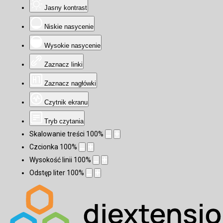
Jasny kontrast
Niskie nasycenie
Wysokie nasycenie
Zaznacz linki
Zaznacz nagłówki
Czytnik ekranu
Tryb czytania
Skalowanie treści
100
%
Czcionka
100
%
Wysokość linii
100
%
Odstęp liter
100
%