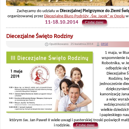
Zachęcamy do udziału w
Diecezjalnej Pielgrzymce do Ziemi Świ
organizowanej przez
Diecezjalne Biuro Podróży „Św. Jacek” w Opolu
w 
11-18.10.2014
Czytaj dalej
Diecezjalne Święto Rodziny
Opublikowano
25 kwietnia 2014
DFOZ
1 maja, w litu
wspomnienie św
Robotnika, w Je
odbędzie się 
Diecezjalne 
Rodziny, b
jednocześnie die
dziękczynien
kanonizację Jana
a więc wyra
wdzięczności 
wielkie dziedzic
i papieskiego na
którym św. Jan Paweł II wiele uwagi i pasterskiej troski poświęcił ma
i rodzinie.
Czytaj dalej