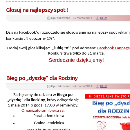
Głosuj na najlepszy spot !
Opublikowano
25 marca 2014
DFOZ
Dziś na Facebook’u rozpoczęło się głosowanie na najlepszy spot rekl
konkursie „Niepozorny 1%”.
Oddaj swój głos klikając: „
Lubię to!
” pod adresem:
Facebook Fanpage
Konkurs trwa tylko do 31 marca.
Serdecznie dziękujemy!
Bieg po „dyszkę” dla Rodziny
Opublikowano
24 marca 2014
DFOZ
Zachęcamy do udziału w
Biegu po
„dyszkę” dla Rodziny
, który odbędzie się
1 maja 2014 o godz. 17.00 w Jemielnicy.
Organizatorami biegu są:
Parafia Jemielnica
Gmina Jemielnica