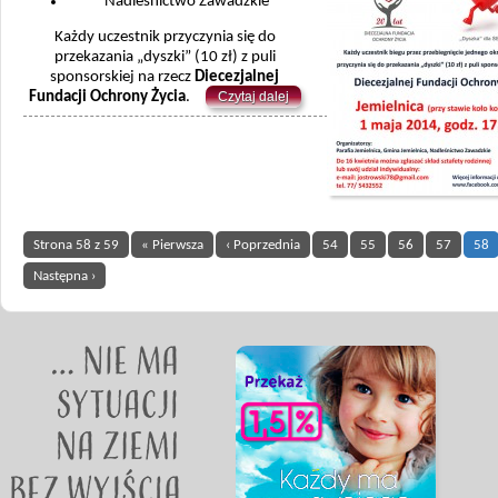
Nadleśnictwo Zawadzkie
Każdy uczestnik przyczynia się do
przekazania „dyszki” (10 zł) z puli
sponsorskiej na rzecz
Diecezjalnej
Fundacji Ochrony Życia
.
Czytaj dalej
Strona 58 z 59
« Pierwsza
‹ Poprzednia
54
55
56
57
58
Następna ›