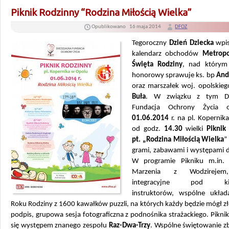
Piknik Rodzinny “Rodzina Miłością Wielka”
Opublikowano
16 maja 2014
DFOZ
Tegoroczny
Dzień Dziecka
wpis
kalendarz obchodów
Metropo
Święta Rodziny
, nad którym
honorowy sprawuje ks. bp
And
oraz marszałek woj. opolskie
Buła
. W związku z tym Die
Fundacja Ochrony Życia or
01.06.2014
r. na pl. Kopernik
od godz.
14.30
wielki
Piknik
pt. „Rodzina Miłością Wielka
”
grami, zabawami i występami d
W programie Pikniku m.in. 
Marzenia z Wodzirejem
integracyjne pod kie
instruktorów, wspólne układ
Roku Rodziny z 1600 kawałków puzzli, na których każdy będzie mógł z
podpis, grupowa sesja fotograficzna z podnośnika strażackiego. Pikni
się występem znanego zespołu
Raz-Dwa-Trzy
. Wspólne świętowanie zbl