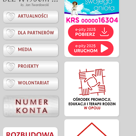
ks. Jan Twardowski

AKTUALNOŚCI

DLA PARTNERÓW

MEDIA

PROJEKTY

WOLONTARIAT