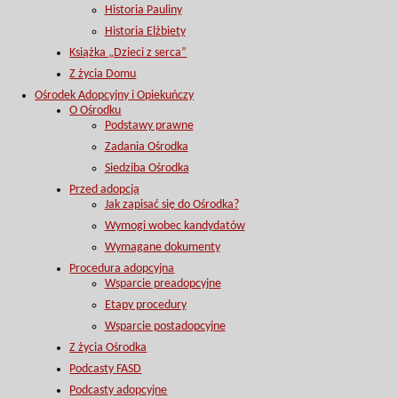
Historia Pauliny
Historia Elżbiety
Książka „Dzieci z serca”
Z życia Domu
Ośrodek Adopcyjny i Opiekuńczy
O Ośrodku
Podstawy prawne
Zadania Ośrodka
Siedziba Ośrodka
Przed adopcją
Jak zapisać się do Ośrodka?
Wymogi wobec kandydatów
Wymagane dokumenty
Procedura adopcyjna
Wsparcie preadopcyjne
Etapy procedury
Wsparcie postadopcyjne
Z życia Ośrodka
Podcasty FASD
Podcasty adopcyjne