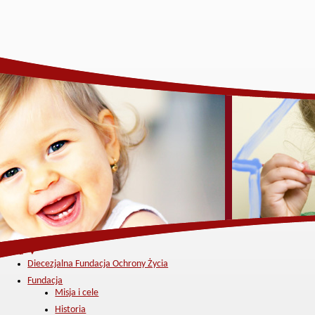
Menu ▼
Diecezjalna Fundacja Ochrony Życia
Fundacja
Misja i cele
Historia