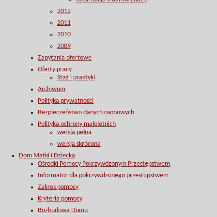
2012
2011
2010
2009
Zapytania ofertowe
Oferty pracy
Staż i praktyki
Archiwum
Polityka prywatności
Bezpieczeństwo danych osobowych
Polityka ochrony małoletnich
wersja pełna
wersja skrócona
Dom Matki i Dziecka
Ośrodki Pomocy Pokrzywdzonym Przestępstwem
Informator dla pokrzywdzonego przestępstwem
Zakres pomocy
Kryteria pomocy
Rozbudowa Domu