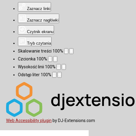
Zaznacz linki
Zaznacz nagłówki
Czytnik ekranu
Tryb czytania
Skalowanie treści
100
%
Czcionka
100
%
Wysokość linii
100
%
Odstęp liter
100
%
Web Accessibility plugin
by DJ-Extensions.com