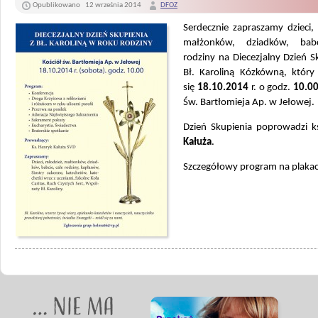
Opublikowano
12 września 2014
DFOZ
Serdecznie zapraszamy dzieci,
małżonków, dziadków, babc
rodziny na Diecezjalny Dzień S
Bł. Karoliną Kózkówną, który
się
18.10.2014
r. o godz.
10.0
Św. Bartłomieja Ap. w Jełowej.
Dzień Skupienia poprowadzi 
Kałuża
.
Szczegółowy program na plakac