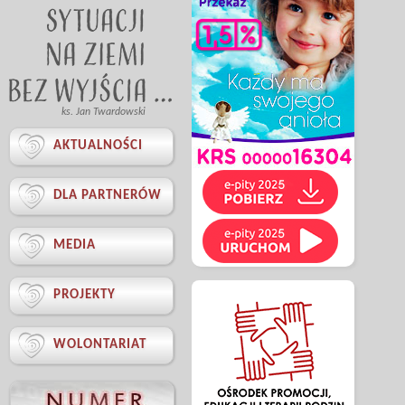
ks. Jan Twardowski

AKTUALNOŚCI

DLA PARTNERÓW

MEDIA

PROJEKTY

WOLONTARIAT