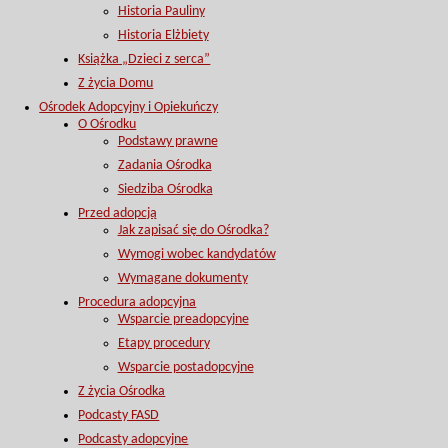
Historia Pauliny
Historia Elżbiety
Książka „Dzieci z serca”
Z życia Domu
Ośrodek Adopcyjny i Opiekuńczy
O Ośrodku
Podstawy prawne
Zadania Ośrodka
Siedziba Ośrodka
Przed adopcją
Jak zapisać się do Ośrodka?
Wymogi wobec kandydatów
Wymagane dokumenty
Procedura adopcyjna
Wsparcie preadopcyjne
Etapy procedury
Wsparcie postadopcyjne
Z życia Ośrodka
Podcasty FASD
Podcasty adopcyjne