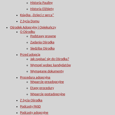
Historia Pauliny
Historia Elżbiety
Książka „Dzieci z serca”
Z życia Domu
Ośrodek Adopcyjny i Opiekuńczy
O Ośrodku
Podstawy prawne
Zadania Ośrodka
Siedziba Ośrodka
Przed adopcją
Jak zapisać się do Ośrodka?
Wymogi wobec kandydatów
Wymagane dokumenty
Procedura adopcyjna
Wsparcie preadopcyjne
Etapy procedury
Wsparcie postadopcyjne
Z życia Ośrodka
Podcasty FASD
Podcasty adopcyjne