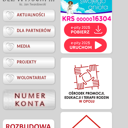
ks. Jan Twardowski

AKTUALNOŚCI

DLA PARTNERÓW

MEDIA

PROJEKTY

WOLONTARIAT