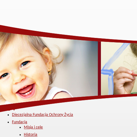
Menu ▼
Diecezjalna Fundacja Ochrony Życia
Fundacja
Misja i cele
Historia