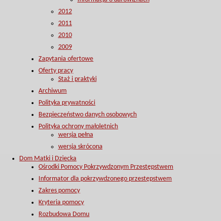
2012
2011
2010
2009
Zapytania ofertowe
Oferty pracy
Staż i praktyki
Archiwum
Polityka prywatności
Bezpieczeństwo danych osobowych
Polityka ochrony małoletnich
wersja pełna
wersja skrócona
Dom Matki i Dziecka
Ośrodki Pomocy Pokrzywdzonym Przestępstwem
Informator dla pokrzywdzonego przestępstwem
Zakres pomocy
Kryteria pomocy
Rozbudowa Domu