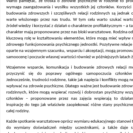
Warto pamiętać, że troska o zdrowie psychiczne w rodzinie to proc
wymaga zaangażowania i wysiłku wszystkich jej członków. Korzyści 
budowania zdrowszych i szczęśliwych relacji rodzinnych są jednak 
warte włożonego przez nas trudu. W tym celu warto szukać wart
źródeł wiedzy i korzystać z działań o charakterze profilaktycznym – a ta
charakter mają proponowane przez nas bloki warsztatowe. Rodzina od
kluczową rolę w kształtowaniu elementów, które mogą mieć wpływ 
zdrowego funkcjonowania psychicznego jednostki. Pozytywne relacje 
oparte na wzajemnym szacunku, wsparciu i akceptacji, mogą promow
samoocenę i poczucie własnej wartości również w późniejszych latach ż
Wzajemne wsparcie, komunikacja i budowanie zdrowych relacji m
przyczynić się do poprawy ogólnego samopoczucia członków 
Jednocześnie, trudności rodzinne, takie jak napięcia i konflikty mogą 
wpływać na zdrowie psychiczne. Dlatego ważne jest budowanie zdrowy
rodzinnych, które mogą wspierać rozwój i dobrostan psychiczny wszy
członków – proponowane przez nas zajęcia wspierają to działan
inspirację do tego jak właściwie zaopiekować różne stany psychiczne
całej rodziny.
Każde spotkanie warsztatowe oprócz wymiaru edukacyjnego stanowi t
do wymiany doświadczeń między uczestnikami, a także daje s