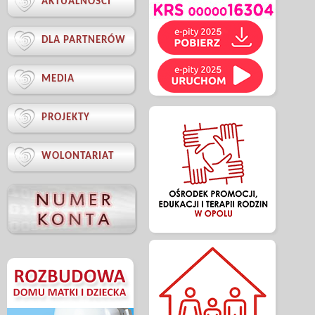

AKTUALNOŚCI

DLA PARTNERÓW

MEDIA

PROJEKTY

WOLONTARIAT