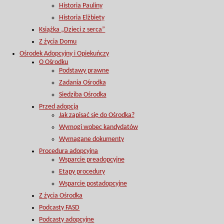
Historia Pauliny
Historia Elżbiety
Książka „Dzieci z serca”
Z życia Domu
Ośrodek Adopcyjny i Opiekuńczy
O Ośrodku
Podstawy prawne
Zadania Ośrodka
Siedziba Ośrodka
Przed adopcją
Jak zapisać się do Ośrodka?
Wymogi wobec kandydatów
Wymagane dokumenty
Procedura adopcyjna
Wsparcie preadopcyjne
Etapy procedury
Wsparcie postadopcyjne
Z życia Ośrodka
Podcasty FASD
Podcasty adopcyjne