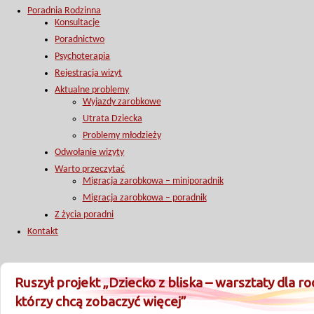
Poradnia Rodzinna
Konsultacje
Poradnictwo
Psychoterapia
Rejestracja wizyt
Aktualne problemy
Wyjazdy zarobkowe
Utrata Dziecka
Problemy młodzieży
Odwołanie wizyty
Warto przeczytać
Migracja zarobkowa – miniporadnik
Migracja zarobkowa – poradnik
Z życia poradni
Kontakt
Ruszył projekt „Dziecko z bliska – warsztaty dla ro
którzy chcą zobaczyć więcej”