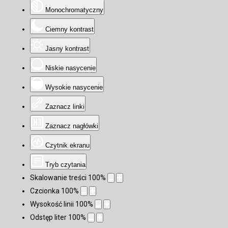
Monochromatyczny
Ciemny kontrast
Jasny kontrast
Niskie nasycenie
Wysokie nasycenie
Zaznacz linki
Zaznacz nagłówki
Czytnik ekranu
Tryb czytania
Skalowanie treści
100
%
Czcionka
100
%
Wysokość linii
100
%
Odstęp liter
100
%