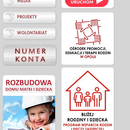

MEDIA

PROJEKTY

WOLONTARIAT