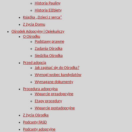
Historia Pauliny
Historia Elżbiety
Książka „Dzieci z serca”
Z życia Domu
Ośrodek Adopcyjny i Opiekuńczy
O Ośrodku
Podstawy prawne
Zadania Ośrodka
Siedziba Ośrodka
Przed adopcją
Jak zapisać się do Ośrodka?
Wymogi wobec kandydatów
Wymagane dokumenty
Procedura adopcyjna
Wsparcie preadopcyjne
Etapy procedury
Wsparcie postadopcyjne
Z życia Ośrodka
Podcasty FASD
Podcasty adopcyjne