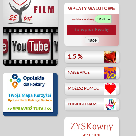
WPŁATY WALUTOWE
wybierz walutę
1.5 %
NASZE AKCJE
MOŻESZ POMÓC
POMOGLI NAM