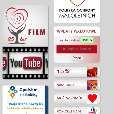
WPŁATY WALUTOWE
wybierz walutę
1.5 %
NASZE AKCJE
MOŻESZ POMÓC
POMOGLI NAM