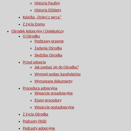
Historia Pauliny
Historia Elżbiety
Książka „Dzieci z serca”
Z życia Domu
Ośrodek Adopcyjny i Opiekuńczy
O Ośrodku
Podstawy prawne
Zadania Ośrodka
Siedziba Ośrodka
Przed adopcją
Jak zapisać się do Ośrodka?
Wymogi wobec kandydatów
Wymagane dokumenty
Procedura adopcyjna
Wsparcie preadopcyjne
Etapy procedury
Wsparcie postadopcyjne
Z życia Ośrodka
Podcasty FASD
Podcasty adopcyjne