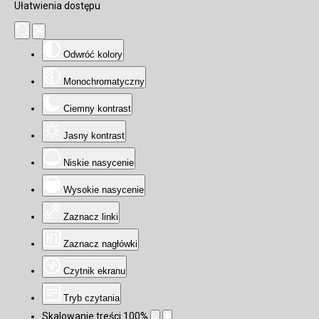
Ułatwienia dostępu
Odwróć kolory
Monochromatyczny
Ciemny kontrast
Jasny kontrast
Niskie nasycenie
Wysokie nasycenie
Zaznacz linki
Zaznacz nagłówki
Czytnik ekranu
Tryb czytania
Skalowanie treści
100
%