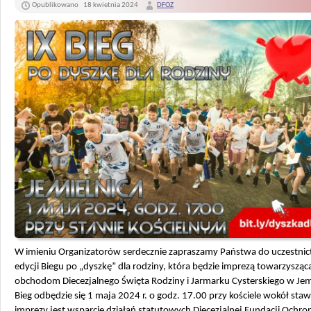
Opublikowano
18 kwietnia 2024
DFOZ
W imieniu Organizatorów serdecznie zapraszamy Państwa do uczestnic
edycji Biegu po „dyszkę” dla rodziny, która będzie imprezą towarzysząc
obchodom Diecezjalnego Święta Rodziny i Jarmarku Cysterskiego w Jemi
Bieg odbędzie się 1 maja 2024 r. o godz. 17.00 przy kościele wokół sta
imprezy jest wsparcie działań statutowych Diecezjalnej Fundacji Ochro