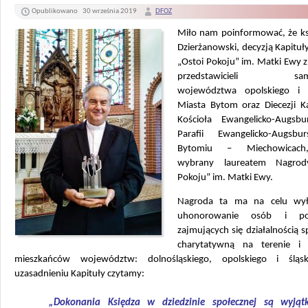
Opublikowano
30 września 2019
DFOZ
Miło nam poinformować, że ks.
Dzierżanowski, decyzją Kapitu
„Ostoi Pokoju” im. Matki Ewy 
przedstawicieli sam
województwa opolskiego i ś
Miasta Bytom oraz Diecezji Ka
Kościoła Ewangelicko-Augsbu
Parafii Ewangelicko-Augsbu
Bytomiu – Miechowicach
wybrany laureatem Nagrod
Pokoju” im. Matki Ewy.
Nagroda ta ma na celu wyło
uhonorowanie osób i po
zajmujących się działalnością s
charytatywną na terenie i 
mieszkańców województw: dolnośląskiego, opolskiego i śląs
uzasadnieniu Kapituły czytamy:
„Dokonania Księdza w dziedzinie społecznej są wyjąt