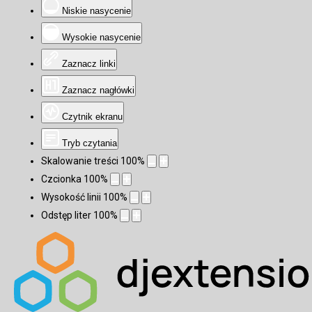
Niskie nasycenie
Wysokie nasycenie
Zaznacz linki
Zaznacz nagłówki
Czytnik ekranu
Tryb czytania
Skalowanie treści
100
%
Czcionka
100
%
Wysokość linii
100
%
Odstęp liter
100
%