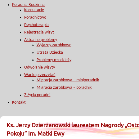
Poradnia Rodzinna
Konsultacje
Poradnictwo
Psychoterapia
Rejestracja wizyt
Aktualne problemy
Wyjazdy zarobkowe
Utrata Dziecka
Problemy młodzieży
Odwołanie wizyty
Warto przeczytać
Migracja zarobkowa – miniporadnik
Migracja zarobkowa – poradnik
Z życia poradni
Kontakt
Ks. Jerzy Dzierżanowski laureatem Nagrody „Osto
Pokoju” im. Matki Ewy