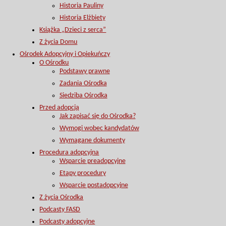
Historia Pauliny
Historia Elżbiety
Książka „Dzieci z serca”
Z życia Domu
Ośrodek Adopcyjny i Opiekuńczy
O Ośrodku
Podstawy prawne
Zadania Ośrodka
Siedziba Ośrodka
Przed adopcją
Jak zapisać się do Ośrodka?
Wymogi wobec kandydatów
Wymagane dokumenty
Procedura adopcyjna
Wsparcie preadopcyjne
Etapy procedury
Wsparcie postadopcyjne
Z życia Ośrodka
Podcasty FASD
Podcasty adopcyjne