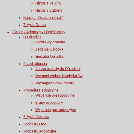
Historia Pauliny
Historia Elżbiety
Książka „Dzieci z serca”
Z życia Domu
Ośrodek Adopcyjny i Opiekuńczy
O Ośrodku
Podstawy prawne
Zadania Ośrodka
Siedziba Ośrodka
Przed adopcją
Jak zapisać się do Ośrodka?
Wymogi wobec kandydatów
Wymagane dokumenty
Procedura adopcyjna
Wsparcie preadopcyjne
Etapy procedury
Wsparcie postadopcyjne
Z życia Ośrodka
Podcasty FASD
Podcasty adopcyjne