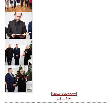
[Show slideshow]
1
2
...
4
►