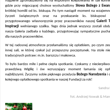
Najpierw zgromadziliśmy się na wspólnym kolędowaniu w sali konfer
gdzie przy migoczącej choince wysłuchaliśmy
Słowa Bożego z Ewang
krótkiej homilii od ks. biskupa. Po tym nastąpił moment na wzajemn
życzeń świątecznych oraz na przekazanie ks. biskupowi p
przygotowanego własnoręcznie przez pracowników naszej
Galerii 
Inspiracji
wełnianego szalika. Tego dnia jednak wszyscy zostali obd
nasza Galeria zadbała o każdego, przygotowując sympatyczne puchat
dla naszych pracowników.
W tej radosnej atmosferze przełamaliśmy się opłatkiem, po czym zes
innej sali, w której czekał już przepyszny poczęstunek. Na stole ni
tradycyjnych potraw: m.in. barszczu i makowca.
To było bardzo miłe i pełne ciepła spotkanie. Czekamy z niecierpliwo
prawdziwą Wigilię i ów wzruszający moment łamania się opł
najbliższymi. Życzymy sobie pięknego przeżycia
Bożego Narodzenia
i 
kolejnego opłatkowego spotkania w naszej Fundacji za rok!
Sandra
fot. Andrzej Nowak & Marc