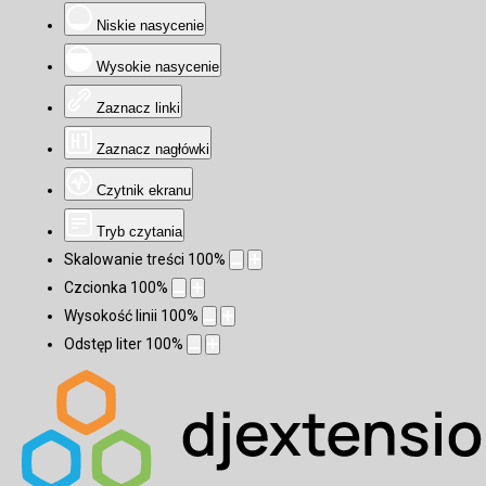
Niskie nasycenie
Wysokie nasycenie
Zaznacz linki
Zaznacz nagłówki
Czytnik ekranu
Tryb czytania
Skalowanie treści
100
%
Czcionka
100
%
Wysokość linii
100
%
Odstęp liter
100
%