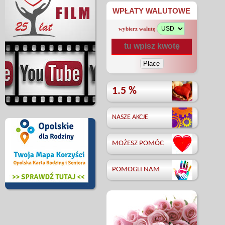
WPŁATY WALUTOWE
wybierz walutę
1.5 %
NASZE AKCJE
MOŻESZ POMÓC
POMOGLI NAM