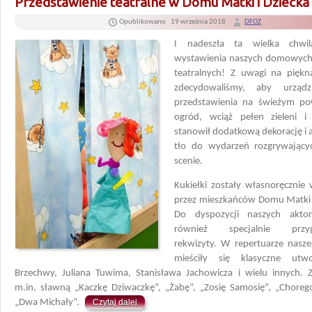
Przedstawienie teatralne w Domu Matki i Dziecka
Opublikowano
19 września 2018
DFOZ
I nadeszła ta wielka chwil
wystawienia naszych domowych 
teatralnych! Z uwagi na pięk
zdecydowaliśmy, aby urządz
przedstawienia na świeżym po
ogród, wciąż pełen zieleni i
stanowił dodatkową dekorację i 
tło do wydarzeń rozgrywający
scenie.
Kukiełki zostały własnoręcznie
przez mieszkańców Domu Matki i
Do dyspozycji naszych akto
również specjalnie przy
rekwizyty. W repertuarze nasze
mieściły się klasyczne utw
Brzechwy, Juliana Tuwima, Stanisława Jachowicza i wielu innych. Z
m.in. sławną „Kaczkę Dziwaczkę”, „Żabę”, „Zosię Samosię”, „Chorego
„Dwa Michały”.
Czytaj dalej