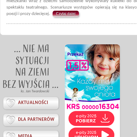
mieszkanki wraz z dziećmi samodzielnie wykonywały kukiełki do
spektaklu teatralnego. Scenariusze występów opierają się na klasyc
poezji i prozy dziecięcej.
Czytaj dalej
ks. Jan Twardowski

AKTUALNOŚCI

DLA PARTNERÓW

MEDIA