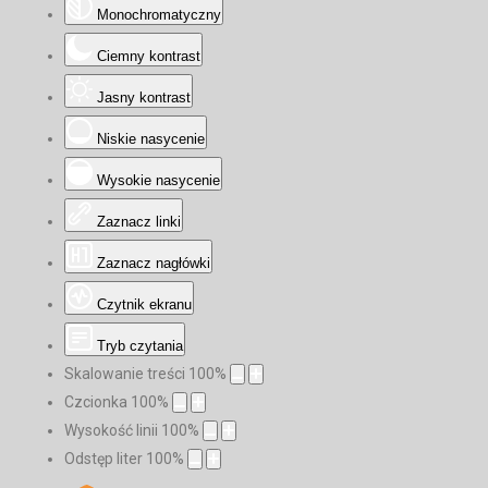
Monochromatyczny
Ciemny kontrast
Jasny kontrast
Niskie nasycenie
Wysokie nasycenie
Zaznacz linki
Zaznacz nagłówki
Czytnik ekranu
Tryb czytania
Skalowanie treści
100
%
Czcionka
100
%
Wysokość linii
100
%
Odstęp liter
100
%