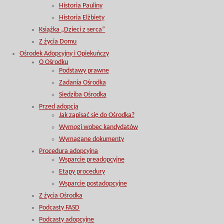
Historia Pauliny
Historia Elżbiety
Książka „Dzieci z serca”
Z życia Domu
Ośrodek Adopcyjny i Opiekuńczy
O Ośrodku
Podstawy prawne
Zadania Ośrodka
Siedziba Ośrodka
Przed adopcją
Jak zapisać się do Ośrodka?
Wymogi wobec kandydatów
Wymagane dokumenty
Procedura adopcyjna
Wsparcie preadopcyjne
Etapy procedury
Wsparcie postadopcyjne
Z życia Ośrodka
Podcasty FASD
Podcasty adopcyjne