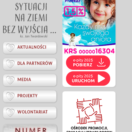
ks. Jan Twardowski

AKTUALNOŚCI

DLA PARTNERÓW

MEDIA

PROJEKTY

WOLONTARIAT