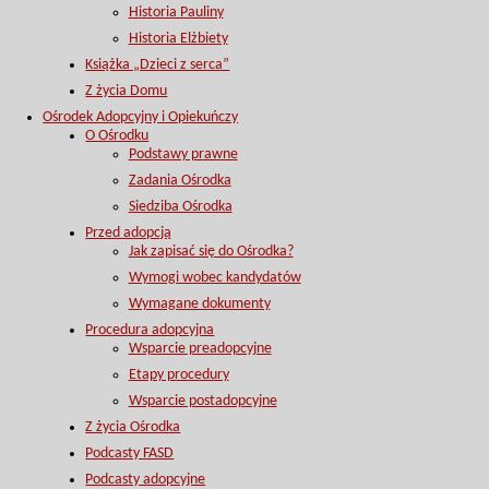
Historia Pauliny
Historia Elżbiety
Książka „Dzieci z serca”
Z życia Domu
Ośrodek Adopcyjny i Opiekuńczy
O Ośrodku
Podstawy prawne
Zadania Ośrodka
Siedziba Ośrodka
Przed adopcją
Jak zapisać się do Ośrodka?
Wymogi wobec kandydatów
Wymagane dokumenty
Procedura adopcyjna
Wsparcie preadopcyjne
Etapy procedury
Wsparcie postadopcyjne
Z życia Ośrodka
Podcasty FASD
Podcasty adopcyjne