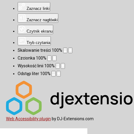
Zaznacz linki
Zaznacz nagłówki
Czytnik ekranu
Tryb czytania
Skalowanie treści
100
%
Czcionka
100
%
Wysokość linii
100
%
Odstęp liter
100
%
Web Accessibility plugin
by DJ-Extensions.com