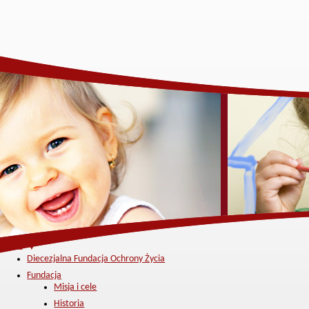
Menu ▼
Diecezjalna Fundacja Ochrony Życia
Fundacja
Misja i cele
Historia