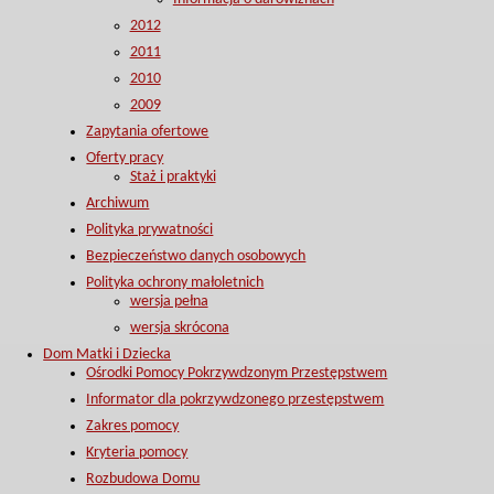
2012
2011
2010
2009
Zapytania ofertowe
Oferty pracy
Staż i praktyki
Archiwum
Polityka prywatności
Bezpieczeństwo danych osobowych
Polityka ochrony małoletnich
wersja pełna
wersja skrócona
Dom Matki i Dziecka
Ośrodki Pomocy Pokrzywdzonym Przestępstwem
Informator dla pokrzywdzonego przestępstwem
Zakres pomocy
Kryteria pomocy
Rozbudowa Domu