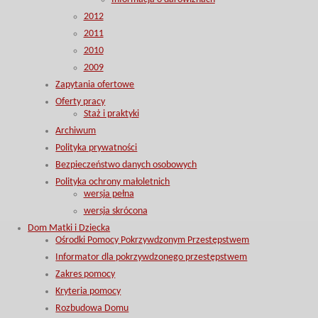
2012
2011
2010
2009
Zapytania ofertowe
Oferty pracy
Staż i praktyki
Archiwum
Polityka prywatności
Bezpieczeństwo danych osobowych
Polityka ochrony małoletnich
wersja pełna
wersja skrócona
Dom Matki i Dziecka
Ośrodki Pomocy Pokrzywdzonym Przestępstwem
Informator dla pokrzywdzonego przestępstwem
Zakres pomocy
Kryteria pomocy
Rozbudowa Domu