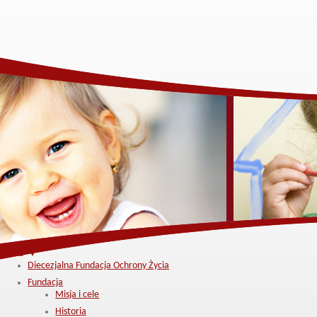
Menu ▼
Diecezjalna Fundacja Ochrony Życia
Fundacja
Misja i cele
Historia